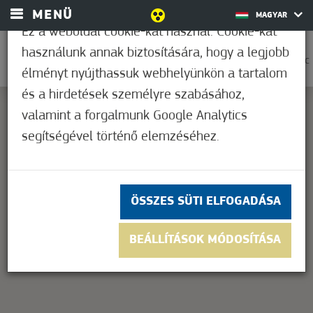
MENÜ
MAGYAR
Ez a weboldal cookie-kat használ. Cookie-kat
használunk annak biztosítására, hogy a legjobb
0
33,9°C
élményt nyújthassuk webhelyünkön a tartalom
és a hirdetések személyre szabásához,
valamint a forgalmunk Google Analytics
segítségével történő elemzéséhez.
This page can't load Google Maps correctly.
OK
Do you own this website?
ÖSSZES SÜTI ELFOGADÁSA
BEÁLLÍTÁSOK MÓDOSÍTÁSA