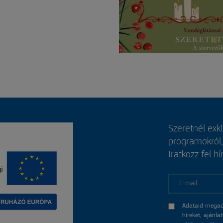
Szeretnél exk
programokról
Iratkozz fel hí
E-mail
Adataid megad
híreket, ajánl