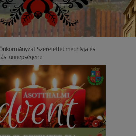
Önkormányzat Szeretettel meghívja és
tási ünnepségeire