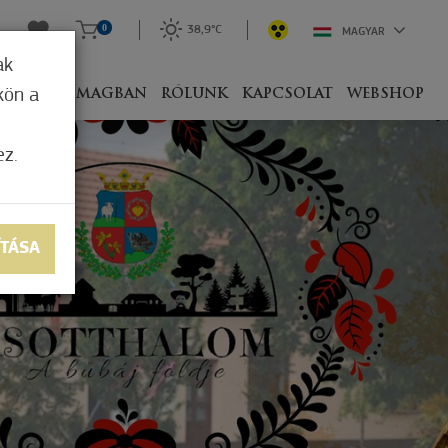
0
38,9°C
MAGYAR
ak
kön a
IVEL
CSOMAGBAN
RÓLUNK
KAPCSOLAT
WEBSHOP
ez.
ÍTÁSA