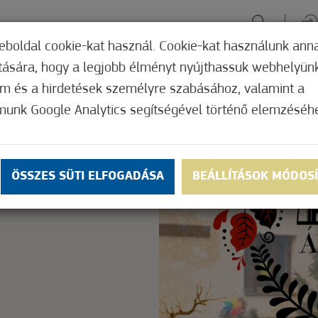
eboldal cookie-kat használ. Cookie-kat használunk ann
ítására, hogy a legjobb élményt nyújthassuk webhelyün
ÉLMÉNYSZERZÉS
ZÖLD FÓKUSZ
GYÓGYHELY
MERRE, M
om és a hirdetések személyre szabásához, valamint a
munk Google Analytics segítségével történő elemzéséh
Nem értékelt
ly.
OK
ÖSSZES SÜTI ELFOGADÁSA
BEÁLLÍTÁSOK MÓDOS