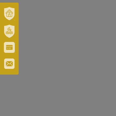
VÁROSUNK
ÉS
TÉRSÉGÜNK
SZT.
ERZSÉBET
GYÓGYFÜRDŐ
VÁROS-
ÉS
TURISZTIKAI
KÁRTYA
IRATKOZZON
FEL
HÍRLEVELÜNKRE