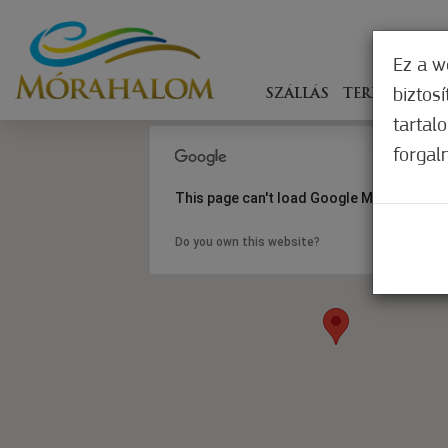
Ez a w
biztos
SZÁLLÁS
TERÍTÉKEN
tartal
forgal
This page can't load Google Maps correct
Do you own this website?