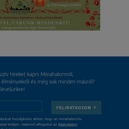
luzív híreket kapni Mórahalomról,
, élményekről és még sok minden másról?
rlevelünkre!
FELIRATKOZOM
ásával hozzájárulsz ahhoz, hogy az morahalom.hu
atokat küldjön, valamint elfogadod az
Adatvédelmi