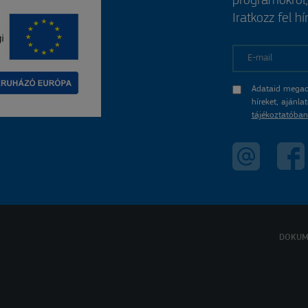
programokról
Iratkozz fel hí
E-mail
Adataid megad
híreket, ajánl
tájékoztatóban
DOKUM