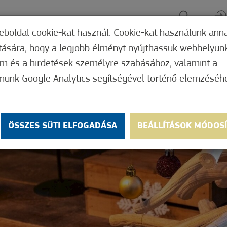
eboldal cookie-kat használ. Cookie-kat használunk ann
ítására, hogy a legjobb élményt nyújthassuk webhelyün
ÉLMÉNYSZERZÉS
ZÖLD FÓKUSZ
GYÓGYHELY
MERRE, M
om és a hirdetések személyre szabásához, valamint a
munk Google Analytics segítségével történő elemzéséh
ÖSSZES SÜTI ELFOGADÁSA
BEÁLLÍTÁSOK MÓDOS