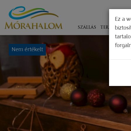
Ez a w
biztos
SZÁLLÁS
TERÍTÉKEN
tartal
forgal
Nem értékelt