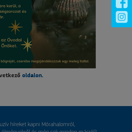
övetkező
oldalon.
luzív híreket kapni Mórahalomról,