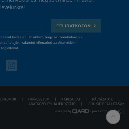
, élményekről és még sok minden másról?
rlevelünkre!
FELIRATKOZOM
ásával hozzájárulsz ahhoz, hogy az morahalom.hu
atokat küldjön, valamint elfogadod az
Adatvédelmi
foglaltakat.
ENTUMOK
IMPRESSZUM
KAPCSOLAT
PÁLYÁZATOK
ADATKEZELÉSI TÁJÉKOZTATÓ
COOKIE BEÁLLÍTÁSOK
Powered by
a product of