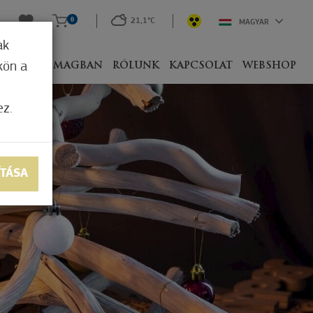
0
21,1°C
MAGYAR
ak
kön a
IVEL
CSOMAGBAN
RÓLUNK
KAPCSOLAT
WEBSHOP
ez.
ÍTÁSA