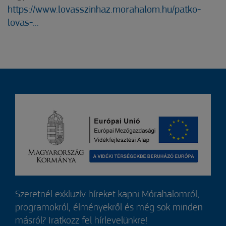
https://www.lovasszinhaz.morahalom.hu/patko-
lovas-...
Szeretnél exkluzív híreket kapni Mórahalomról,
programokról, élményekről és még sok minden
másról? Iratkozz fel hírlevelünkre!