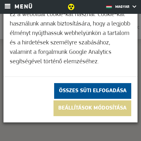
MENÜ
MAGYAR
Ez a weboldal cookie-kat használ. Cookie-kat
használunk annak biztosítására, hogy a legjobb
0
37,2°C
élményt nyújthassuk webhelyünkön a tartalom
és a hirdetések személyre szabásához,
valamint a forgalmunk Google Analytics
segítségével történő elemzéséhez.
This page can't load Google Maps correctly.
OK
Do you own this website?
ÖSSZES SÜTI ELFOGADÁSA
BEÁLLÍTÁSOK MÓDOSÍTÁSA