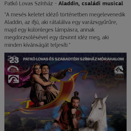
Patkó Lovas Színház
-
Aladdin, családi musical
"A mesés keletet idéző történetben megelevenedik
Aladdin, az ifjú, aki rátalálva egy varázsgyűrűre,
majd egy különleges lámpásra, annak
megdörzsölésével egy dzsinnt idéz meg, aki
minden kívánságát teljesíti."