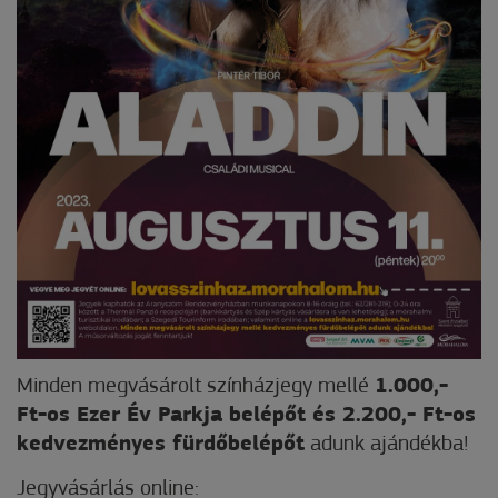
Minden megvásárolt színházjegy mellé
1.000,-
Ft-os Ezer Év Parkja belépőt és 2.200,- Ft-os
kedvezményes fürdőbelépőt
adunk ajándékba!
Jegyvásárlás online: