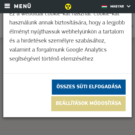
MENÜ
MAGYAR
Ez a weboldal cookie-kat használ. Cookie-kat
használunk annak biztosítására, hogy a legjobb
0
38,9°C
élményt nyújthassuk webhelyünkön a tartalom
és a hirdetések személyre szabásához,
valamint a forgalmunk Google Analytics
segítségével történő elemzéséhez.
This page can't load Google Maps correctly.
OK
Do you own this website?
ÖSSZES SÜTI ELFOGADÁSA
BEÁLLÍTÁSOK MÓDOSÍTÁSA