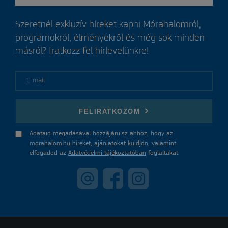
Szeretnél exkluzív híreket kapni Mórahalomról,
programokról, élményekről és még sok minden
másról? Iratkozz fel hírlevelünkre!
E-mail
FELIRATKOZOM
Adataid megadásával hozzájárulsz ahhoz, hogy az
morahalom.hu híreket, ajánlatokat küldjön, valamint
elfogadod az
Adatvédelmi tájékoztatóban
foglaltakat.