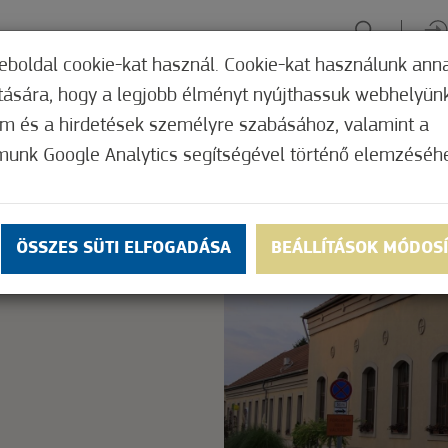
eboldal cookie-kat használ. Cookie-kat használunk ann
ítására, hogy a legjobb élményt nyújthassuk webhelyün
ÉLMÉNYSZERZÉS
ZÖLD FÓKUSZ
GYÓGYHELY
MERRE, M
om és a hirdetések személyre szabásához, valamint a
munk Google Analytics segítségével történő elemzéséh
Nem értékelt
ly.
OK
ÖSSZES SÜTI ELFOGADÁSA
BEÁLLÍTÁSOK MÓDOS