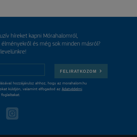
luzív híreket kapni Mórahalomról,
, élményekről és még sok minden másról?
rlevelünkre!
FELIRATKOZOM
ásával hozzájárulsz ahhoz, hogy az morahalom.hu
atokat küldjön, valamint elfogadod az
Adatvédelmi
foglaltakat.