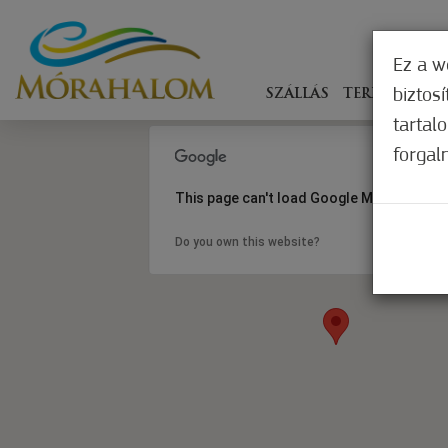
Ez a w
biztos
SZÁLLÁS
TERÍTÉKEN
tartal
forgal
This page can't load Google Maps correct
Do you own this website?