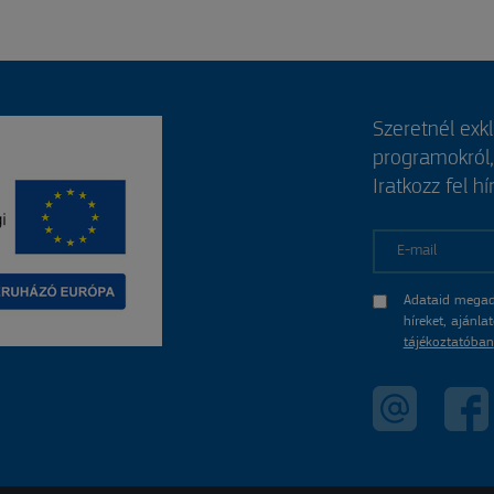
Szeretnél exk
programokról
Iratkozz fel hí
E-mail
Adataid megad
híreket, ajánl
tájékoztatóban