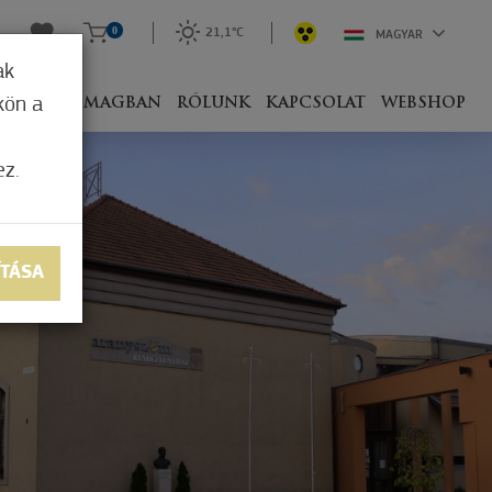
0
21,1°C
MAGYAR
ak
kön a
IVEL
CSOMAGBAN
RÓLUNK
KAPCSOLAT
WEBSHOP
ez.
ÍTÁSA