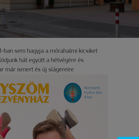
-ban sem hagyja a mórahalmi kicsiket
lódjunk hát együtt a hétvégére és
ar már ismert és új slágereire