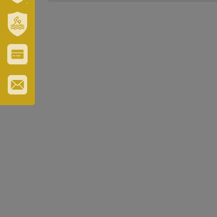
VÁROSUNK
ÉS
TÉRSÉGÜNK
SZT.
ERZSÉBET
GYÓGYFÜRDŐ
VÁROS-
ÉS
TURISZTIKAI
KÁRTYA
IRATKOZZON
FEL
HÍRLEVELÜNKRE