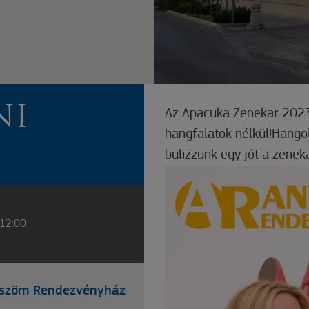
NI
Az Apacuka Zenekar 2023
hangfalatok nélkül!Hango
bulizzunk egy jót a zenek
 12:00
nyszöm Rendezvényház