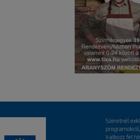
Szeretnél exk
programokról
Iratkozz fel hí