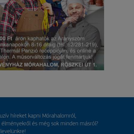
luzív híreket kapni Mórahalomról,
, élményekről és még sok minden másról?
rlevelünkre!