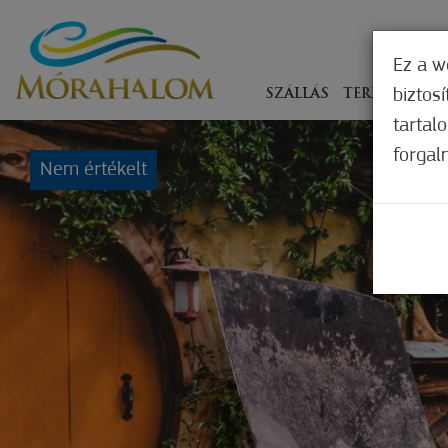
Ez a w
biztos
SZÁLLÁS
TERÍTÉKEN
tartal
forgal
Nem értékelt