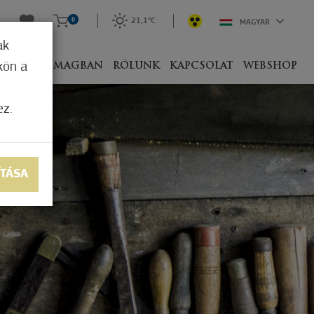
0
21,1°C
MAGYAR
ak
kön a
IVEL
CSOMAGBAN
RÓLUNK
KAPCSOLAT
WEBSHOP
ez.
ÍTÁSA