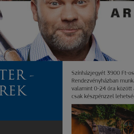
TER -
Színházjegyét 3900 Ft-o
Rendezvényházban munkan
REK
valamint 0-24 óra között 
csak készpénzzel lehetsé