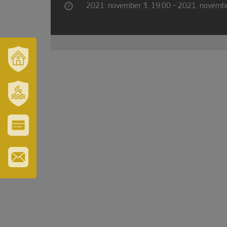
2021. november 3. 19:00 - 2021. novembe
VÁROSUNK
ÉS
TÉRSÉGÜNK
SZT.
ERZSÉBET
GYÓGYFÜRDŐ
VÁROS-
ÉS
TURISZTIKAI
KÁRTYA
IRATKOZZON
FEL
HÍRLEVELÜNKRE