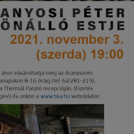
s áron vásárolhatja meg az Aranyszöm
apokon 8-16 óráig (tel.:62/281-219),
a Thermál Panzió recepcióján, (Fizetés
ges!) és online a
www.tixa.hu
weboldalon.