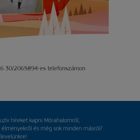
+36 30/2065894-es telefonszámon
luzív híreket kapni Mórahalomról,
, élményekről és még sok minden másról?
rlevelünkre!