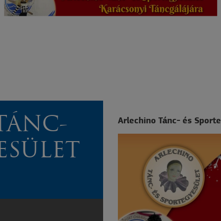
TÁNC-
Arlechino Tánc- és Sport
ESÜLET