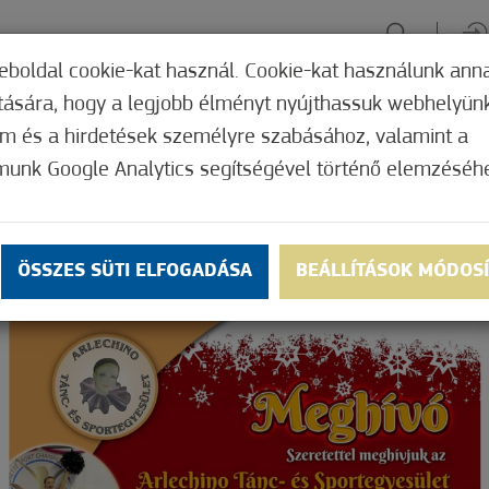
eboldal cookie-kat használ. Cookie-kat használunk ann
ítására, hogy a legjobb élményt nyújthassuk webhelyün
ÉLMÉNYSZERZÉS
ZÖLD FÓKUSZ
GYÓGYHELY
MERRE, M
om és a hirdetések személyre szabásához, valamint a
munk Google Analytics segítségével történő elemzéséh
ÖSSZES SÜTI ELFOGADÁSA
BEÁLLÍTÁSOK MÓDOS