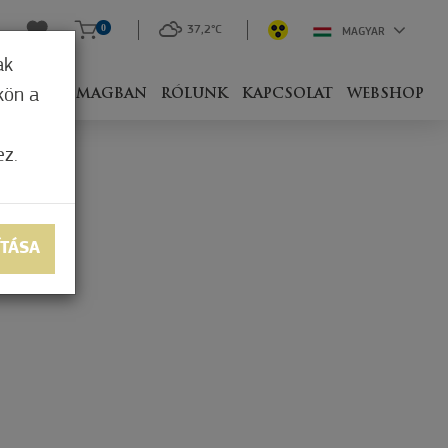
0
37,2°C
MAGYAR
ak
kön a
IVEL
CSOMAGBAN
RÓLUNK
KAPCSOLAT
WEBSHOP
ez.
ÍTÁSA