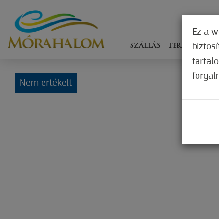
Ez a w
biztos
SZÁLLÁS
TERÍTÉKEN
tartal
forgal
Nem értékelt