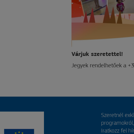
Várjuk szeretettel!
Jegyek rendelhetőek a 
Szeretnél exk
programokról
Iratkozz fel hí