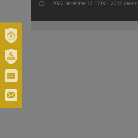
2022. december 17. 17:00 - 2022. decem
VÁROSUNK
ÉS
TÉRSÉGÜNK
SZT.
ERZSÉBET
GYÓGYFÜRDŐ
VÁROS-
ÉS
TURISZTIKAI
KÁRTYA
IRATKOZZON
FEL
HÍRLEVELÜNKRE