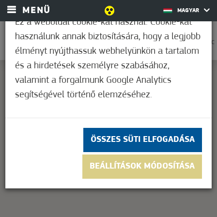
MENÜ
MAGYAR
Ez a weboldal cookie-kat használ. Cookie-kat
használunk annak biztosítására, hogy a legjobb
0
37,2°C
élményt nyújthassuk webhelyünkön a tartalom
és a hirdetések személyre szabásához,
valamint a forgalmunk Google Analytics
segítségével történő elemzéséhez.
This page can't load Google Maps correctly.
OK
Do you own this website?
ÖSSZES SÜTI ELFOGADÁSA
BEÁLLÍTÁSOK MÓDOSÍTÁSA