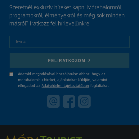
Szeretnél exkluzív híreket kapni Mórahalomról,
programokról, élményekről és még sok minden
másról? Iratkozz fel hírlevelünkre!
E-mail
FELIRATKOZOM
Adataid megadásával hozzájárulsz ahhoz, hogy az
morahalom.hu híreket, ajánlatokat küldjön, valamint
elfogadod az
Adatvédelmi tájékoztatóban
foglaltakat.