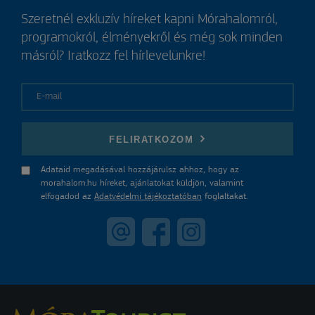
Szeretnél exkluzív híreket kapni Mórahalomról,
programokról, élményekről és még sok minden
másról? Iratkozz fel hírlevelünkre!
E-mail
FELIRATKOZOM
Adataid megadásával hozzájárulsz ahhoz, hogy az
morahalom.hu híreket, ajánlatokat küldjön, valamint
elfogadod az
Adatvédelmi tájékoztatóban
foglaltakat.