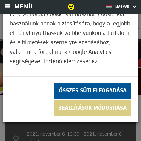
MENÜ
MAGYAR
Ez a weboldal cookie-kat használ. Cookie-kat
használunk annak biztosítására, hogy a legjobb
0
21,1°C
élményt nyújthassuk webhelyünkön a tartalom
és a hirdetések személyre szabásához,
valamint a forgalmunk Google Analytics
Nem értékelt
segítségével történő elemzéséhez.
ÖSSZES SÜTI ELFOGADÁSA
BORBÁR VÁRKONYI TIBIVEL
BEÁLLÍTÁSOK MÓDOSÍTÁSA
2021. november 6. 16:00 - 2021. november 6.