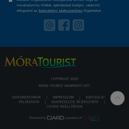
morahalom.hu híreket, ajánlatokat küldjön, valamint
elfogadod az
Adatvédelmi tájékoztatóban
foglaltakat.
COPYRIGHT 2020
MÓRA-TOURIST NONPROFIT KFT.
DOKUMENTUMOK
IMPRESSZUM
KAPCSOLAT
PÁLYÁZATOK
ADATKEZELÉSI TÁJÉKOZTATÓ
COOKIE BEÁLLÍTÁSOK
Powered by
a product of