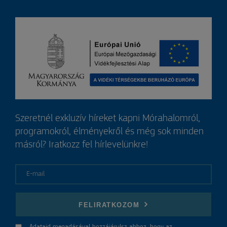
Szeretnél exkluzív híreket kapni Mórahalomról,
programokról, élményekről és még sok minden
másról? Iratkozz fel hírlevelünkre!
E-mail
FELIRATKOZOM
Adataid megadásával hozzájárulsz ahhoz, hogy az