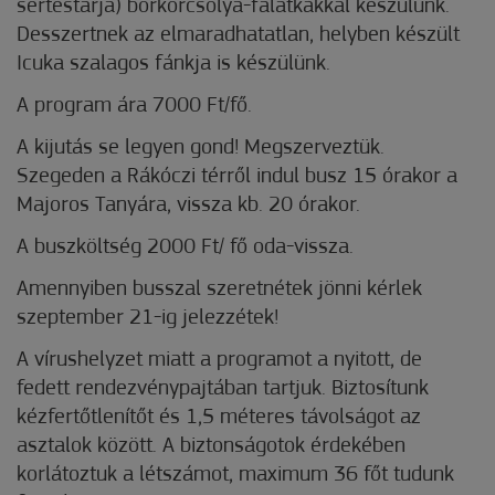
sertéstarja) borkorcsolya-falatkákkal készülünk.
Desszertnek az elmaradhatatlan, helyben készült
Icuka szalagos fánkja is készülünk.
A program ára 7000 Ft/fő.
A kijutás se legyen gond! Megszerveztük.
Szegeden a Rákóczi térről indul busz 15 órakor a
Majoros Tanyára, vissza kb. 20 órakor.
A buszköltség 2000 Ft/ fő oda-vissza.
Amennyiben busszal szeretnétek jönni kérlek
szeptember 21-ig jelezzétek!
A vírushelyzet miatt a programot a nyitott, de
fedett rendezvénypajtában tartjuk. Biztosítunk
kézfertőtlenítőt és 1,5 méteres távolságot az
asztalok között. A biztonságotok érdekében
korlátoztuk a létszámot, maximum 36 főt tudunk