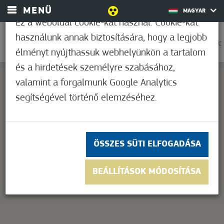
MENÜ
MAGYAR
Ez a weboldal cookie-kat használ. Cookie-kat
használunk annak biztosítására, hogy a legjobb
0
31,7°C
élményt nyújthassuk webhelyünkön a tartalom
és a hirdetések személyre szabásához,
valamint a forgalmunk Google Analytics
segítségével történő elemzéséhez.
This page can't load Google Maps correctly.
OK
Do you own this website?
ÖSSZES SÜTI ELFOGADÁSA
BEÁLLÍTÁSOK MÓDOSÍTÁSA