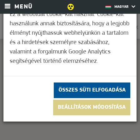
MENÜ
MAGYAR
Ez a weboldal cookie-kat használ. Cookie-kat
használunk annak biztosítására, hogy a legjobb
0
37,2°C
élményt nyújthassuk webhelyünkön a tartalom
és a hirdetések személyre szabásához,
valamint a forgalmunk Google Analytics
segítségével történő elemzéséhez.
This page can't load Google Maps correctly.
OK
Do you own this website?
ÖSSZES SÜTI ELFOGADÁSA
BEÁLLÍTÁSOK MÓDOSÍTÁSA