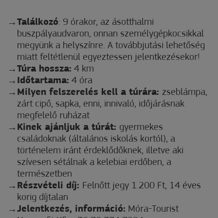
Találkozó
: 9 órakor, az ásotthalmi
buszpályaudvaron, onnan személygépkocsikkal
megyünk a helyszínre. A továbbjutási lehetőség
miatt feltétlenül egyeztessen jelentkezésekor!
Túra hossza:
4 km
Időtartama:
4 óra
Milyen felszerelés kell a túrára:
zseblámpa,
zárt cipő, sapka, enni, innivaló, időjárásnak
megfelelő ruházat
Kinek ajánljuk a túrát:
gyermekes
családoknak (általános iskolás kortól), a
történelem iránt érdeklődőknek, illetve aki
szívesen sétálnak a kelebiai erdőben, a
természetben
Részvételi díj:
Felnőtt jegy 1.200 Ft, 14 éves
korig díjtalan
Jelentkezés, információ:
Móra-Tourist