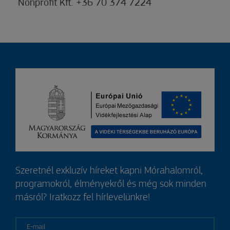
Nonprofit Kft. +36 70 374 7224
Szeretnél exkluzív híreket kapni Mórahalomról,
programokról, élményekről és még sok minden
másról? Iratkozz fel hírlevelünkre!