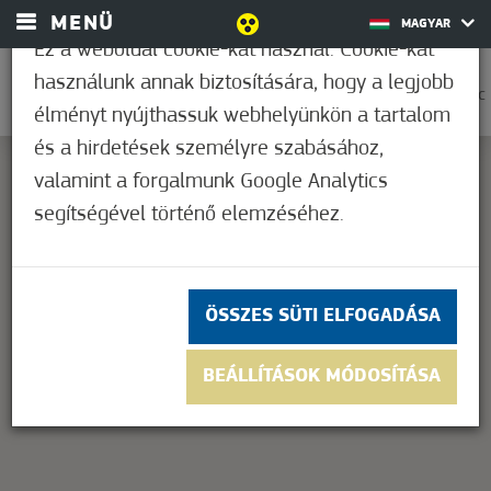
MENÜ
MAGYAR
Ez a weboldal cookie-kat használ. Cookie-kat
használunk annak biztosítására, hogy a legjobb
0
36,1°C
élményt nyújthassuk webhelyünkön a tartalom
és a hirdetések személyre szabásához,
valamint a forgalmunk Google Analytics
segítségével történő elemzéséhez.
This page can't load Google Maps correctly.
OK
Do you own this website?
ÖSSZES SÜTI ELFOGADÁSA
BEÁLLÍTÁSOK MÓDOSÍTÁSA