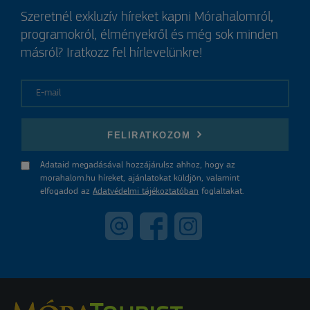
Szeretnél exkluzív híreket kapni Mórahalomról,
programokról, élményekről és még sok minden
másról? Iratkozz fel hírlevelünkre!
E-mail
FELIRATKOZOM
Adataid megadásával hozzájárulsz ahhoz, hogy az
morahalom.hu híreket, ajánlatokat küldjön, valamint
elfogadod az
Adatvédelmi tájékoztatóban
foglaltakat.