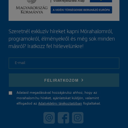
Szeretnél exkluzív híreket kapni Mórahalomról,
programokról, élményekről és még sok minden
másról? Iratkozz fel hírlevelünkre!
E-mail
FELIRATKOZOM
Adataid megadásával hozzájárulsz ahhoz, hogy az
morahalom.hu híreket, ajánlatokat küldjön, valamint
elfogadod az
Adatvédelmi tájékoztatóban
foglaltakat.