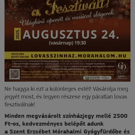
Ne hagyja ki ezt a különleges estét! Vásárolja meg
jegyét most, és legyen részese egy páratlan lovas
fesztiválnak!
Minden megvásárolt színházjegy mellé 2500
Ft-os, kedvezményes belépőt adunk
a Szent Erzsébet Mórahalmi Gyógyfürdőbe és