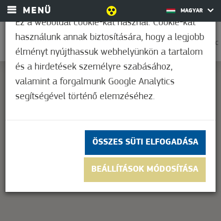
MENÜ
MAGYAR
Ez a weboldal cookie-kat használ. Cookie-kat
használunk annak biztosítására, hogy a legjobb
0
38,9°C
élményt nyújthassuk webhelyünkön a tartalom
és a hirdetések személyre szabásához,
valamint a forgalmunk Google Analytics
segítségével történő elemzéséhez.
This page can't load Google Maps correctly.
OK
Do you own this website?
ÖSSZES SÜTI ELFOGADÁSA
BEÁLLÍTÁSOK MÓDOSÍTÁSA