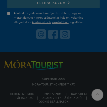
FELIRATKOZOM
Adataid megadásával hozzájárulsz ahhoz, hogy az
morahalom.hu híreket, ajánlatokat küldjön, valamint
elfogadod az
Adatvédelmi tájékoztatóban
foglaltakat.
COPYRIGHT 2020
MÓRA-TOURIST NONPROFIT KFT.
DOKUMENTUMOK
IMPRESSZUM
KAPCSOLAT
PÁLYÁZATOK
ADATKEZELÉSI TÁJÉKOZTATÓ
COOKIE BEÁLLÍTÁSOK