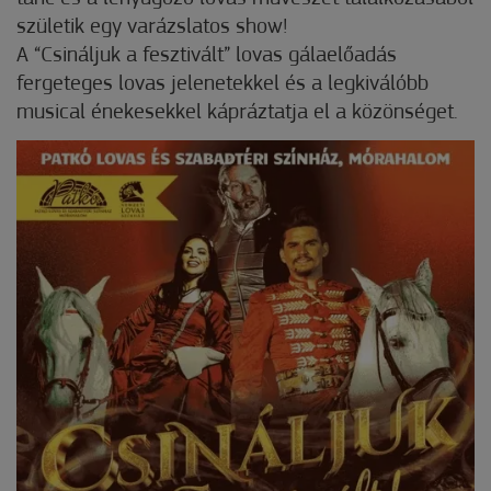
születik egy varázslatos show!
A “Csináljuk a fesztivált” lovas gálaelőadás
fergeteges lovas jelenetekkel és a legkiválóbb
musical énekesekkel kápráztatja el a közönséget.