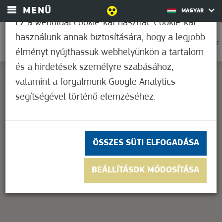
MENÜ
MAGYAR
Ez a weboldal cookie-kat használ. Cookie-kat
használunk annak biztosítására, hogy a legjobb
0
30,7°C
élményt nyújthassuk webhelyünkön a tartalom
és a hirdetések személyre szabásához,
valamint a forgalmunk Google Analytics
segítségével történő elemzéséhez.
This page can't load Google Maps correctly.
OK
Do you own this website?
ÖSSZES SÜTI ELFOGADÁSA
BEÁLLÍTÁSOK MÓDOSÍTÁSA