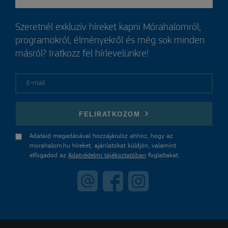
Szeretnél exkluzív híreket kapni Mórahalomról,
programokról, élményekről és még sok minden
másról? Iratkozz fel hírlevelünkre!
E-mail
FELIRATKOZOM
Adataid megadásával hozzájárulsz ahhoz, hogy az
morahalom.hu híreket, ajánlatokat küldjön, valamint
elfogadod az
Adatvédelmi tájékoztatóban
foglaltakat.