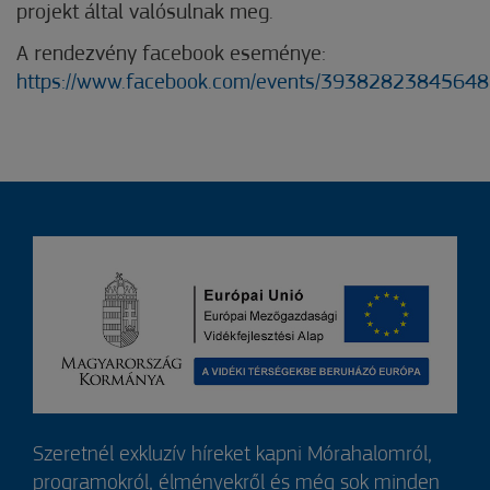
projekt által valósulnak meg.
A rendezvény facebook eseménye:
https://www.facebook.com/events/39382823845648
Szeretnél exkluzív híreket kapni Mórahalomról,
programokról, élményekről és még sok minden