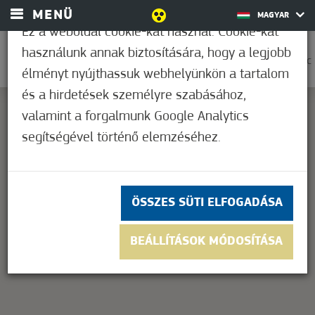
MENÜ
MAGYAR
Ez a weboldal cookie-kat használ. Cookie-kat
használunk annak biztosítására, hogy a legjobb
0
32,2°C
élményt nyújthassuk webhelyünkön a tartalom
és a hirdetések személyre szabásához,
valamint a forgalmunk Google Analytics
segítségével történő elemzéséhez.
This page can't load Google Maps correctly.
OK
Do you own this website?
ÖSSZES SÜTI ELFOGADÁSA
BEÁLLÍTÁSOK MÓDOSÍTÁSA