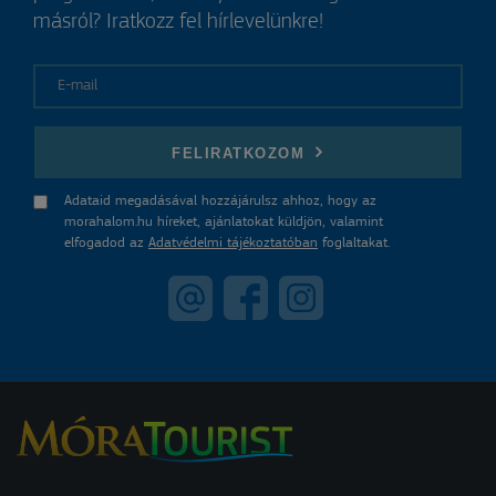
másról? Iratkozz fel hírlevelünkre!
E-mail
FELIRATKOZOM
Adataid megadásával hozzájárulsz ahhoz, hogy az
morahalom.hu híreket, ajánlatokat küldjön, valamint
elfogadod az
Adatvédelmi tájékoztatóban
foglaltakat.