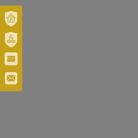
VÁROSUNK
ÉS
TÉRSÉGÜNK
SZT.
ERZSÉBET
GYÓGYFÜRDŐ
VÁROS-
ÉS
TURISZTIKAI
KÁRTYA
IRATKOZZON
FEL
HÍRLEVELÜNKRE