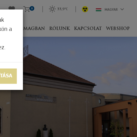
0
33,9°C
MAGYAR
ak
kön a
IVEL
CSOMAGBAN
RÓLUNK
KAPCSOLAT
WEBSHOP
ez.
ÍTÁSA