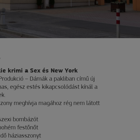
n
tie krimi a Sex és New York
Produkció – Dámák a pakliban című új
mas, egész estés kikapcsolódást kínál a
ek.
szony meghívja magához rég nem látott
 szexi bombázót
ő bohém festőnőt
üzdő háziasszonyt