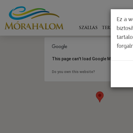
Ez a w
biztos
SZÁLLÁS
TERÍTÉKEN
tartal
forgal
This page can't load Google Maps correct
Do you own this website?