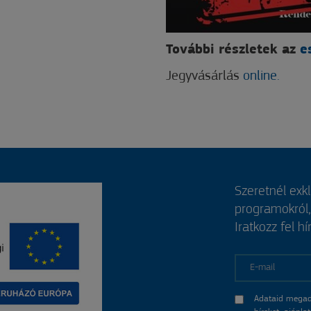
További részletek az
e
Jegyvásárlás
online.
Szeretnél exk
programokról
Iratkozz fel hí
E-mail
Adataid megad