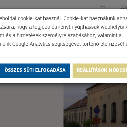
eboldal cookie-kat használ. Cookie-kat használunk ann
ítására, hogy a legjobb élményt nyújthassuk webhelyün
ÉLMÉNYSZERZÉS
ZÖLD FÓKUSZ
GYÓGYHELY
MERRE, M
om és a hirdetések személyre szabásához, valamint a
munk Google Analytics segítségével történő elemzéséh
Nem értékelt
ly.
OK
ÖSSZES SÜTI ELFOGADÁSA
BEÁLLÍTÁSOK MÓDOS