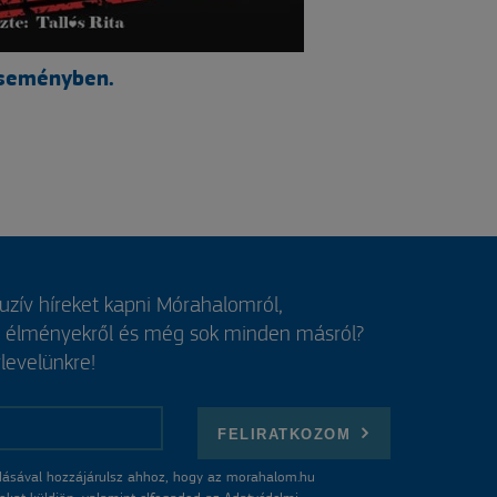
seményben.
luzív híreket kapni Mórahalomról,
, élményekről és még sok minden másról?
rlevelünkre!
FELIRATKOZOM
ásával hozzájárulsz ahhoz, hogy az morahalom.hu