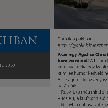
KLIBAN
Dámák a pakliban
Krimi-vígjáték két részbe
Akár egy Agatha Chris
karaktereivel!
A Liliom 
11. 20:30
krimi-vígjátéka egy izgal
krimi és humor kedvelőin
Alice a jómódú özvegyas
barátnőit:
– Ruby-t, (a még mindig)
– Josie-t, a külföldön él
– Nina-t, a gátlásaival k