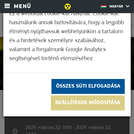
MENÜ
MAGYAR
Ez a weboldal cookie-kat használ. Cookie-kat
használunk annak biztosítására, hogy a legjobb
0
32,8°C
élményt nyújthassuk webhelyünkön a tartalom
és a hirdetések személyre szabásához,
valamint a forgalmunk Google Analytics
Nem értékelt
segítségével történő elemzéséhez.
ÖSSZES SÜTI ELFOGADÁSA
DÍSZKERT LÁTOGATÁS
BEÁLLÍTÁSOK MÓDOSÍTÁSA
2025. március 22. 0:00 - 2025. március 22.