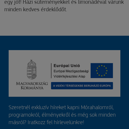
egy jót! Házi süteményekkel és limonádéval várunk
minden kedves érdeklődőt.
Szeretnél exkluzív híreket kapni Mórahalomról,
programokról, élményekről és még sok minden
másról? Iratkozz fel hírlevelünkre!