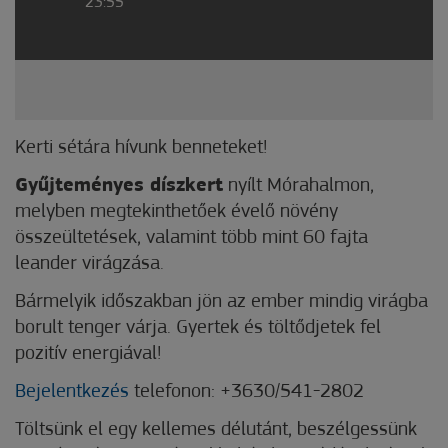
23:55
Kerti sétára hívunk benneteket!
Gyűjteményes díszkert
nyílt Mórahalmon,
melyben megtekinthetőek évelő növény
összeültetések, valamint több mint 60 fajta
leander virágzása.
Bármelyik időszakban jön az ember mindig virágba
borult tenger várja. Gyertek és töltődjetek fel
pozitív energiával!
Bejelentkezés
telefonon: +3630/541-2802
Töltsünk el egy kellemes délutánt, beszélgessünk