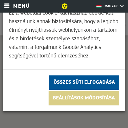
MENÜ
MAGYAR
Ez a weboldal cookie-kat használ. Cookie-kat
használunk annak biztosítására, hogy a legjobb
0
30,6°C
élményt nyújthassuk webhelyünkön a tartalom
és a hirdetések személyre szabásához,
valamint a forgalmunk Google Analytics
segítségével történő elemzéséhez.
This page can't load Google Maps correctly.
OK
Do you own this website?
ÖSSZES SÜTI ELFOGADÁSA
BEÁLLÍTÁSOK MÓDOSÍTÁSA