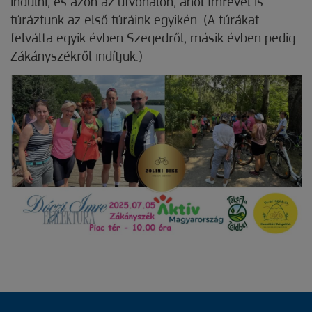
indulni, és azon az útvonalon, ahol Imrével is
túráztunk az első túráink egyikén. (A túrákat
felválta egyik évben Szegedről, másik évben pedig
Zákányszékről indítjuk.)