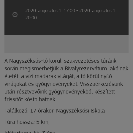
2020. augusztus 1. 17:00 - 2020. augusztus 1.
20:00
A Nagyszéksós-tó körüli szakvezetéses túránk
során megismerhetjük a Bivalyrezervátum lakóinak
életét, a vízi madarak világát, a tó körül nyíló
virágokat és gyógynövényeket. Visszaérkezésünk
után résztvevőink gyógynövényekből készített
frissítőt kóstolhatnak.
Találkozó: 17 órakor, Nagyszéksósi Iskola
Túra hossza: 5 km,