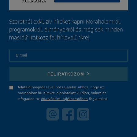
Szeretnél exkluzív híreket kapni Mórahalomról,
programokról, élményekről és még sok minden
másról? Iratkozz fel hírlevelünkre!
E-mail
FELIRATKOZOM
Adataid megadásával hozzájárulsz ahhoz, hogy az
morahalom.hu híreket, ajánlatokat küldjön, valamint
elfogadod az
Adatvédelmi tájékoztatóban
foglaltakat.