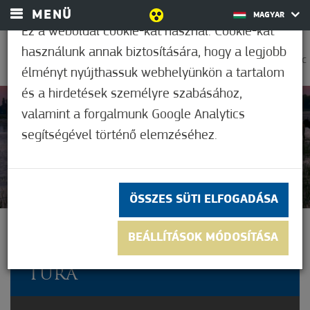
MENÜ
MAGYAR
Ez a weboldal cookie-kat használ. Cookie-kat
használunk annak biztosítására, hogy a legjobb
0
23,9°C
élményt nyújthassuk webhelyünkön a tartalom
és a hirdetések személyre szabásához,
valamint a forgalmunk Google Analytics
5
(1)
segítségével történő elemzéséhez.
ÖSSZES SÜTI ELFOGADÁSA
ÉRTÉKEINK NYOMÁBAN 7.
BEÁLLÍTÁSOK MÓDOSÍTÁSA
NAPLEMENTÉS BIVALYOS
TÚRA