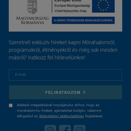
Szeretnél exkluzív híreket kapni Mórahalomról,
programokról, élményekről és még sok minden
másról? Iratkozz fel hírlevelünkre!
E-mail
FELIRATKOZOM
Adataid megadásával hozzájárulsz ahhoz, hogy az
morahalom.hu híreket, ajánlatokat küldjön, valamint
elfogadod az
Adatvédelmi tájékoztatóban
foglaltakat.