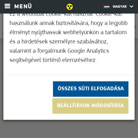
MENÜ
MAGYAR
Ez a weboldal cookie-kat használ. Cookie-kat
használunk annak biztosítására, hogy a legjobb
0
22,2°C
élményt nyújthassuk webhelyünkön a tartalom
és a hirdetések személyre szabásához,
valamint a forgalmunk Google Analytics
segítségével történő elemzéséhez.
This page can't load Google Maps correctly.
OK
Do you own this website?
ÖSSZES SÜTI ELFOGADÁSA
BEÁLLÍTÁSOK MÓDOSÍTÁSA