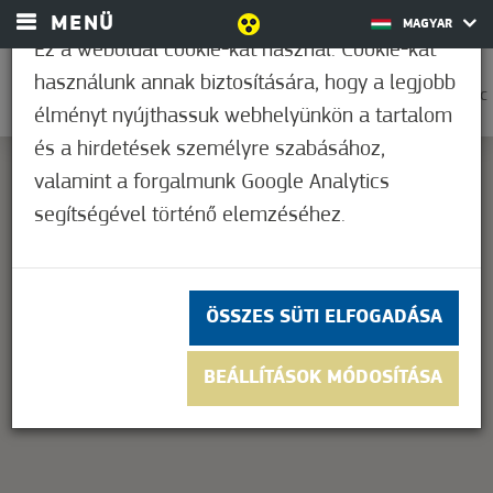
MENÜ
MAGYAR
Ez a weboldal cookie-kat használ. Cookie-kat
használunk annak biztosítására, hogy a legjobb
0
28,9°C
élményt nyújthassuk webhelyünkön a tartalom
és a hirdetések személyre szabásához,
valamint a forgalmunk Google Analytics
segítségével történő elemzéséhez.
This page can't load Google Maps correctly.
OK
Do you own this website?
ÖSSZES SÜTI ELFOGADÁSA
BEÁLLÍTÁSOK MÓDOSÍTÁSA