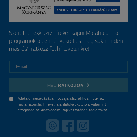
Szeretnél exkluzív híreket kapni Mórahalomról,
programokról, élményekről és még sok minden
másról? Iratkozz fel hírlevelünkre!
E-mail
FELIRATKOZOM
Adataid megadásával hozzájárulsz ahhoz, hogy az
morahalom.hu híreket, ajánlatokat küldjön, valamint
elfogadod az
Adatvédelmi tájékoztatóban
foglaltakat.