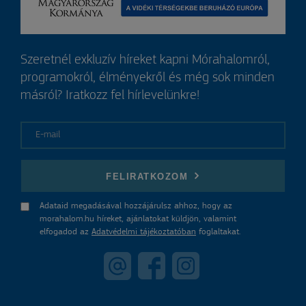
Szeretnél exkluzív híreket kapni Mórahalomról,
programokról, élményekről és még sok minden
másról? Iratkozz fel hírlevelünkre!
E-mail
FELIRATKOZOM
Adataid megadásával hozzájárulsz ahhoz, hogy az
morahalom.hu híreket, ajánlatokat küldjön, valamint
elfogadod az
Adatvédelmi tájékoztatóban
foglaltakat.