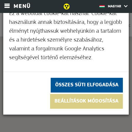
MENÜ
MAGYAR
Ez a weboldal cookie-kat használ. Cookie-kat
használunk annak biztosítására, hogy a legjobb
0
37,2°C
élményt nyújthassuk webhelyünkön a tartalom
és a hirdetések személyre szabásához,
valamint a forgalmunk Google Analytics
segítségével történő elemzéséhez.
This page can't load Google Maps correctly.
OK
Do you own this website?
ÖSSZES SÜTI ELFOGADÁSA
BEÁLLÍTÁSOK MÓDOSÍTÁSA