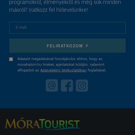
programokról, élményekről és még sok minden
másról? Iratkozz fel hírlevelünkre!
E-mail
FELIRATKOZOM
Adataid megadásával hozzájárulsz ahhoz, hogy az
morahalom.hu híreket, ajánlatokat küldjön, valamint
elfogadod az
Adatvédelmi tájékoztatóban
foglaltakat.