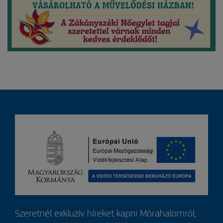
Szeretnél exkluzív híreket kapni Mórahalomról,