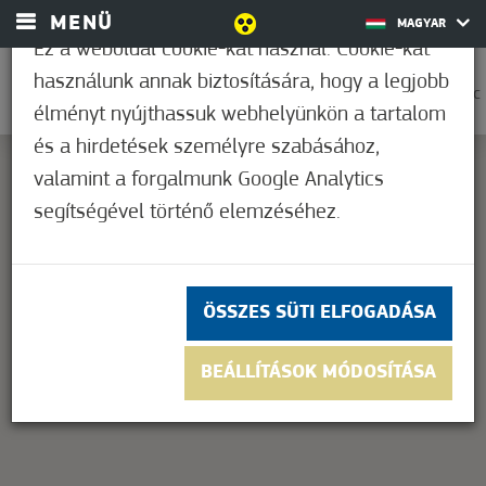
MENÜ
MAGYAR
Ez a weboldal cookie-kat használ. Cookie-kat
használunk annak biztosítására, hogy a legjobb
0
25,6°C
élményt nyújthassuk webhelyünkön a tartalom
és a hirdetések személyre szabásához,
valamint a forgalmunk Google Analytics
segítségével történő elemzéséhez.
This page can't load Google Maps correctly.
OK
Do you own this website?
ÖSSZES SÜTI ELFOGADÁSA
BEÁLLÍTÁSOK MÓDOSÍTÁSA