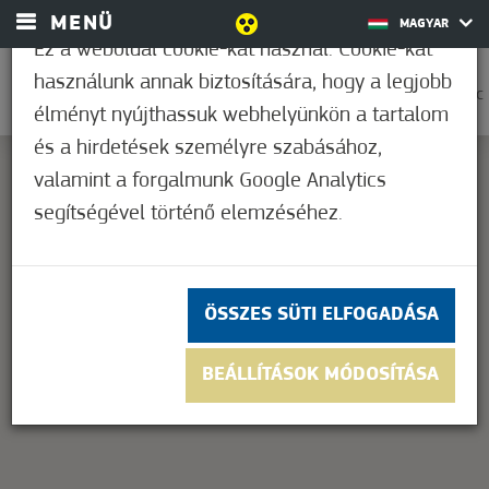
MENÜ
MAGYAR
Ez a weboldal cookie-kat használ. Cookie-kat
használunk annak biztosítására, hogy a legjobb
0
23,9°C
élményt nyújthassuk webhelyünkön a tartalom
és a hirdetések személyre szabásához,
valamint a forgalmunk Google Analytics
segítségével történő elemzéséhez.
This page can't load Google Maps correctly.
OK
Do you own this website?
ÖSSZES SÜTI ELFOGADÁSA
BEÁLLÍTÁSOK MÓDOSÍTÁSA