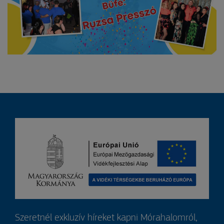
Szeretnél exkluzív híreket kapni Mórahalomról,