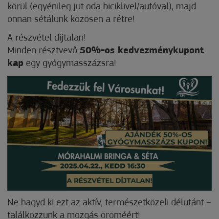
körül (egyénileg jut oda biciklivel/autóval), majd
onnan sétálunk közösen a rétre!
A részvétel díjtalan!
Minden résztvevő
50%-os kedvezménykupont
kap
egy gyógymasszázsra!
Ne hagyd ki ezt az aktív, természetközeli délutánt –
találkozzunk a mozgás öröméért!