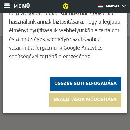
MENÜ
MAGYAR
Ez a weboldal cookie-kat használ. Cookie-kat
használunk annak biztosítására, hogy a legjobb
0
36,2°C
élményt nyújthassuk webhelyünkön a tartalom
és a hirdetések személyre szabásához,
valamint a forgalmunk Google Analytics
segítségével történő elemzéséhez.
This page can't load Google Maps correctly.
OK
Do you own this website?
ÖSSZES SÜTI ELFOGADÁSA
BEÁLLÍTÁSOK MÓDOSÍTÁSA