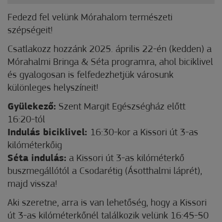
Fedezd fel velünk Mórahalom természeti
szépségeit!
Csatlakozz hozzánk 2025. április 22-én (kedden) a
Mórahalmi Bringa & Séta programra, ahol biciklivel
és gyalogosan is felfedezhetjük városunk
különleges helyszíneit!
Gyülekező:
Szent Margit Egészségház előtt
16:20-tól
Indulás biciklivel:
16:30-kor a Kissori út 3-as
kilóméterkőig
Séta indulás:
a Kissori út 3-as kilóméterkő
buszmegállótól a Csodarétig (Ásotthalmi láprét),
majd vissza!
Aki szeretne, arra is van lehetőség, hogy a Kissori
út 3-as kilóméterkőnél találkozik velünk 16:45-50