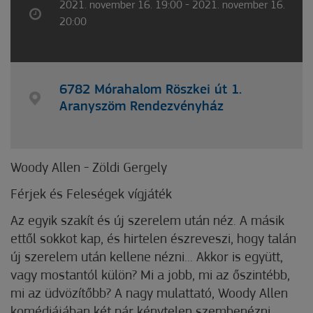
2021. november 16. 19:00 - 2021. november 16.
20:00
6782 Mórahalom Röszkei út 1.
Aranyszöm Rendezvényház
Woody Allen - Zöldi Gergely
Férjek és Feleségek vígjáték
Az egyik szakít és új szerelem után néz. A másik
ettől sokkot kap, és hirtelen észreveszi, hogy talán
új szerelem után kellene nézni... Akkor is együtt,
vagy mostantól külön? Mi a jobb, mi az őszintébb,
mi az üdvözítőbb? A nagy mulattató, Woody Allen
komédiájában két pár kénytelen szembenézni