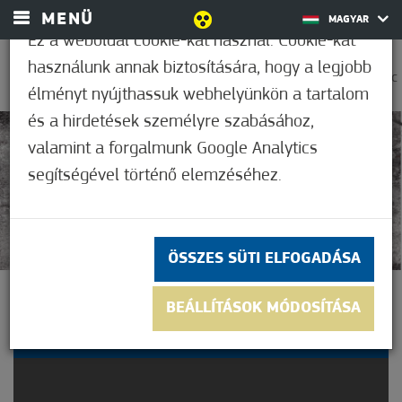
MENÜ
MAGYAR
Ez a weboldal cookie-kat használ. Cookie-kat
használunk annak biztosítására, hogy a legjobb
0
27,8°C
élményt nyújthassuk webhelyünkön a tartalom
és a hirdetések személyre szabásához,
valamint a forgalmunk Google Analytics
5
(4)
segítségével történő elemzéséhez.
ÖSSZES SÜTI ELFOGADÁSA
FÉRJEK ÉS FELESÉGEK
BEÁLLÍTÁSOK MÓDOSÍTÁSA
VÍGJÁTÉK