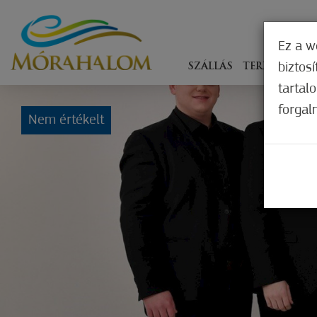
Ez a w
biztos
SZÁLLÁS
TERÍTÉKEN
tartal
forgal
Nem értékelt