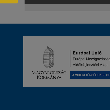
IRATKOZZON
FEL
HÍRLEVELÜNKRE