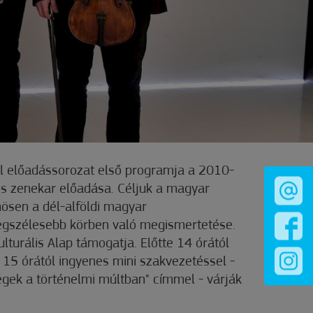
l előadássorozat első programja a 2010-
s zenekar előadása. Céljuk a magyar
nösen a dél-alföldi magyar
egszélesebb körben való megismertetése.
turális Alap támogatja. Előtte 14 órától
 15 órától ingyenes mini szakvezetéssel -
égek a történelmi múltban" címmel - várják