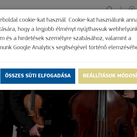
eboldal cookie-kat használ. Cookie-kat használunk ann
ítására, hogy a legjobb élményt nyújthassuk webhelyün
ÉLMÉNYSZERZÉS
ZÖLD FÓKUSZ
GYÓGYHELY
MERRE, M
om és a hirdetések személyre szabásához, valamint a
munk Google Analytics segítségével történő elemzéséh
ÖSSZES SÜTI ELFOGADÁSA
BEÁLLÍTÁSOK MÓDOS