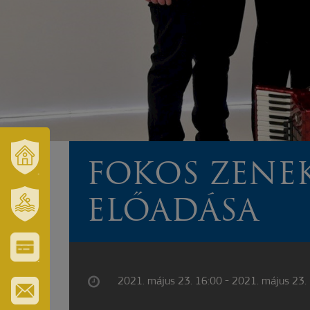
FOKOS ZENE
VÁROSUNK
ÉS
TÉRSÉGÜNK
ELŐADÁSA
SZT.
ERZSÉBET
GYÓGYFÜRDŐ
VÁROS-
ÉS
2021. május 23. 16:00 - 2021. május 23.
TURISZTIKAI
KÁRTYA