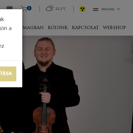
0
22,2°C
MAGYAR
ak
kön a
IVEL
CSOMAGBAN
RÓLUNK
KAPCSOLAT
WEBSHOP
ez.
ÍTÁSA