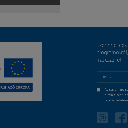
Szeretnél exk
programokról
Iratkozz fel hí
E-mail
Adataid megad
híreket, ajánl
tájékoztatóban