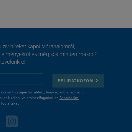
luzív híreket kapni Mórahalomról,
, élményekről és még sok minden másról?
rlevelünkre!
FELIRATKOZOM
ásával hozzájárulsz ahhoz, hogy az morahalom.hu
atokat küldjön, valamint elfogadod az
Adatvédelmi
foglaltakat.