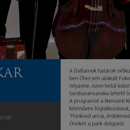
KAR
A Dallamok határok nélkü
ben Óbecsén alakult Foko
népzene, ezen belül külö
tamburamuzsika lehető l
A programot a Nemzeti Kul
kézműves foglalkozással,
"Pünkösd arcai, érdekess
 17:00
Önöket a park dolgozói.