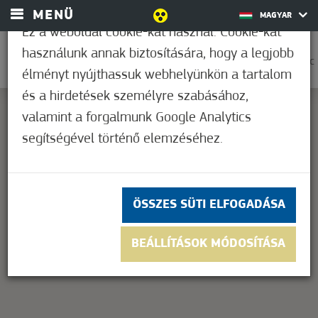
MENÜ
MAGYAR
Ez a weboldal cookie-kat használ. Cookie-kat
használunk annak biztosítására, hogy a legjobb
0
25,6°C
élményt nyújthassuk webhelyünkön a tartalom
és a hirdetések személyre szabásához,
valamint a forgalmunk Google Analytics
segítségével történő elemzéséhez.
This page can't load Google Maps correctly.
OK
Do you own this website?
ÖSSZES SÜTI ELFOGADÁSA
BEÁLLÍTÁSOK MÓDOSÍTÁSA