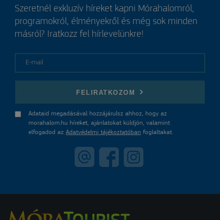
Szeretnél exkluzív híreket kapni Mórahalomról,
programokról, élményekről és még sok minden
másról? Iratkozz fel hírlevelünkre!
E-mail
FELIRATKOZOM
Adataid megadásával hozzájárulsz ahhoz, hogy az
morahalom.hu híreket, ajánlatokat küldjön, valamint
elfogadod az
Adatvédelmi tájékoztatóban
foglaltakat.