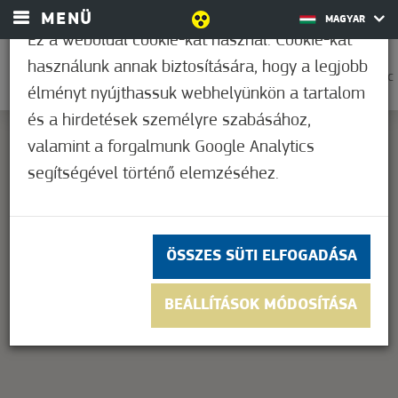
MENÜ
MAGYAR
Ez a weboldal cookie-kat használ. Cookie-kat
használunk annak biztosítására, hogy a legjobb
0
30,6°C
élményt nyújthassuk webhelyünkön a tartalom
és a hirdetések személyre szabásához,
valamint a forgalmunk Google Analytics
segítségével történő elemzéséhez.
This page can't load Google Maps correctly.
OK
Do you own this website?
ÖSSZES SÜTI ELFOGADÁSA
BEÁLLÍTÁSOK MÓDOSÍTÁSA