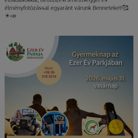
előadásokkal, beöltözési lehetőséggel és
élményfotózással egyaránt várunk Benneteket!🥰
☀📣