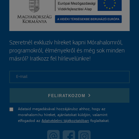
Szeretnél exkluzív híreket kapni Mórahalomról,
programokról, élményekről és még sok minden
másról? Iratkozz fel hírlevelünkre!
E-mail
FELIRATKOZOM
Adataid megadásával hozzájárulsz ahhoz, hogy az
morahalom.hu híreket, ajánlatokat küldjön, valamint
elfogadod az
Adatvédelmi tájékoztatóban
foglaltakat.