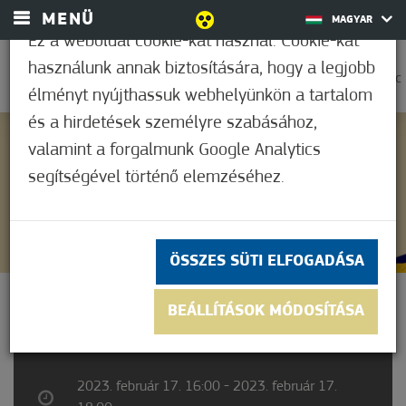
MENÜ
MAGYAR
Ez a weboldal cookie-kat használ. Cookie-kat
használunk annak biztosítására, hogy a legjobb
0
30,6°C
élményt nyújthassuk webhelyünkön a tartalom
és a hirdetések személyre szabásához,
valamint a forgalmunk Google Analytics
Nem értékelt
segítségével történő elemzéséhez.
ÖSSZES SÜTI ELFOGADÁSA
HATÁRTALAN KAVALKÁD
BEÁLLÍTÁSOK MÓDOSÍTÁSA
2023. február 17. 16:00 - 2023. február 17.