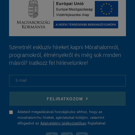
Szeretnél exkluzív híreket kapni Mórahalomról,
programokról, élményekről és még sok minden
másról? Iratkozz fel hírlevelünkre!
E-mail
FELIRATKOZOM
Adataid megadásával hozzájárulsz ahhoz, hogy az
morahalom.hu híreket, ajánlatokat küldjön, valamint
elfogadod az
Adatvédelmi tájékoztatóban
foglaltakat.