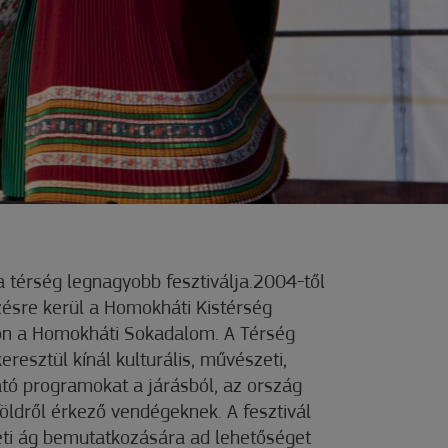
térség legnagyobb fesztiválja.2004-től
sre kerül a Homokháti Kistérség
n a Homokháti Sokadalom. A Térség
eresztül kínál kulturális, művészeti,
tó programokat a járásból, az ország
földről érkező vendégeknek. A fesztivál
ti ág bemutatkozására ad lehetőséget