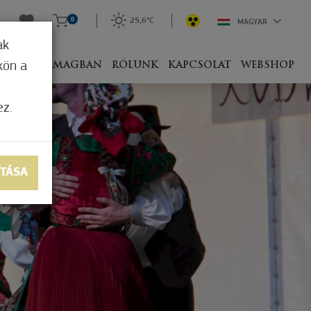
0
25,6°C
MAGYAR
ak
kön a
IVEL
CSOMAGBAN
RÓLUNK
KAPCSOLAT
WEBSHOP
ez.
ÍTÁSA