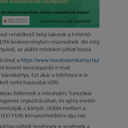
al rendelkező helyi lakosok a Fehértói
 10% kedvezményben részesülnek. Aki még
tyával, az alábbi módokon juthat hozzá:
rációval a
https://www.morahalomkartya.hu/
iót követő visszaigazoló e-mail
Városkártya. Ezt akár a telefonra is le
ell nyitni használat előtt.
okban felkeresik a mórahalmi Turisztikai
 ingyenes regisztrációban, és igény esetén
nyomtatják a kártyát. Utóbbi esetben a
.000 Ft/db környezetvédelmi díja van.
ártya pultnál hostessek is segítenek a