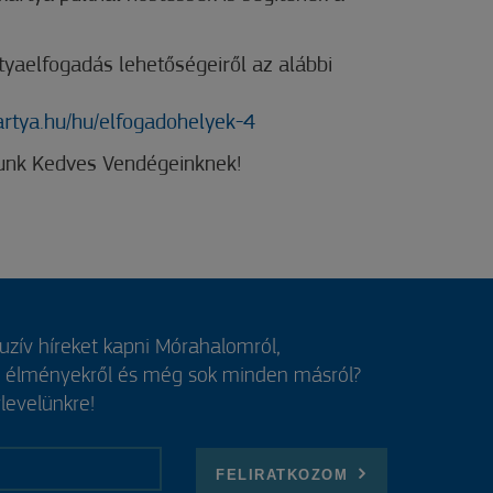
tyaelfogadás lehetőségeiről az alábbi
rtya.hu/hu/elfogadohelyek-4
nunk Kedves Vendégeinknek!
luzív híreket kapni Mórahalomról,
, élményekről és még sok minden másról?
rlevelünkre!
FELIRATKOZOM