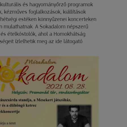
s kulturális és hagyományőrző programok
, kézműves foglalkozások, kiállítások
A hétvégi estéken könnyűzenei koncerteken
lon mulathatnak. A Sokadalom népszerű
a- és ételkóstolók, ahol a Homokhátság
égeit ízlelhetik meg az ide látogató