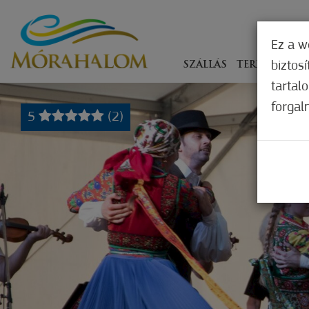
Ez a w
biztos
SZÁLLÁS
TERÍTÉKEN
tartal
forgal
5
(2)