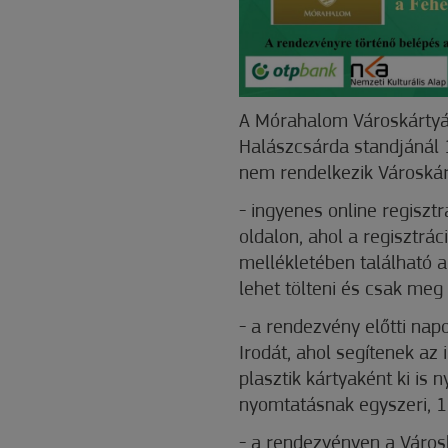
A Mórahalom Városkártyáv
Halászcsárda standjánál
nem rendelkezik Városkár
- ingyenes online regiszt
oldalon, ahol a regisztrác
mellékletében található a 
lehet tölteni és csak meg k
- a rendezvény előtti nap
Irodát, ahol segítenek az
plasztik kártyaként ki is 
nyomtatásnak egyszeri, 1
- a rendezvényen a Városk