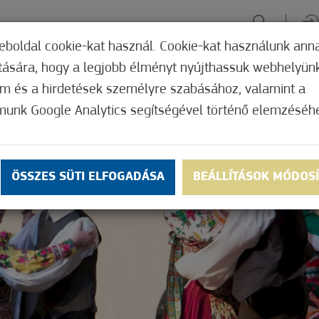
eboldal cookie-kat használ. Cookie-kat használunk ann
ítására, hogy a legjobb élményt nyújthassuk webhelyün
ÉLMÉNYSZERZÉS
ZÖLD FÓKUSZ
GYÓGYHELY
MERRE, M
om és a hirdetések személyre szabásához, valamint a
munk Google Analytics segítségével történő elemzéséh
ÖSSZES SÜTI ELFOGADÁSA
BEÁLLÍTÁSOK MÓDOS