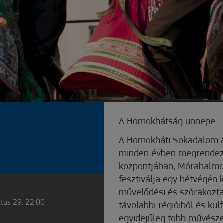
A Homokhátság ünnepe
A Homokháti Sokadalom a 
minden évben megrendezé
központjában, Mórahalmo
fesztiválja egy hétvégén k
művelődési és szórakozta
tus 29. 22:00
távolabbi régióiból és kül
egyidejűleg több művésze