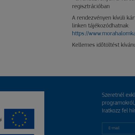
regisztrációban
A rendezvényen kívüli kár
linken tájékozódhatnak:
https://www.morahalomka
Kellemes időtöltést kívá
Szeretnél exk
programokról
Iratkozz fel hí