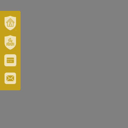
VÁROSUNK
ÉS
TÉRSÉGÜNK
SZT.
ERZSÉBET
GYÓGYFÜRDŐ
VÁROS-
ÉS
TURISZTIKAI
KÁRTYA
IRATKOZZON
FEL
HÍRLEVELÜNKRE