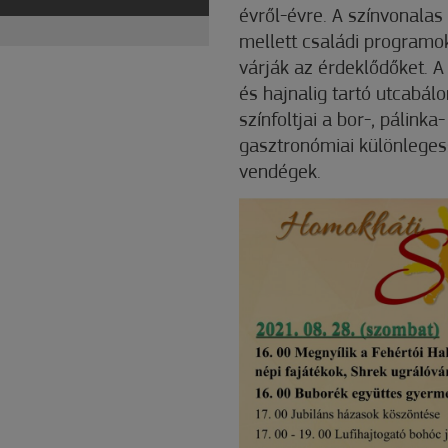
évről-évre. A színvonala
mellett családi programok
várják az érdeklődőket. 
és hajnalig tartó utcabá
színfoltjai a bor-, pálink
gasztronómiai különlegess
vendégek.