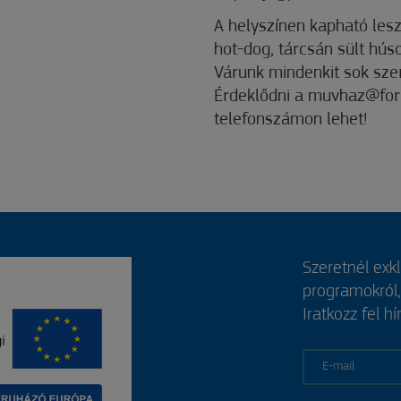
A helyszínen kapható le
hot-dog, tárcsán sült hús
Várunk mindenkit sok szer
Érdeklődni a muvhaz@for
telefonszámon lehet!
Szeretnél exk
programokról
Iratkozz fel hí
E-mail