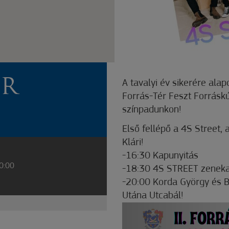
ÉR
A tavalyi év sikerére ala
Forrás-Tér Feszt Forráskú
színpadunkon!
Első fellépő a 4S Street,
Klári!
-16:30 Kapunyitás
20:00
-18:30 4S STREET zenek
-20:00 Korda György és B
Utána Utcabál!