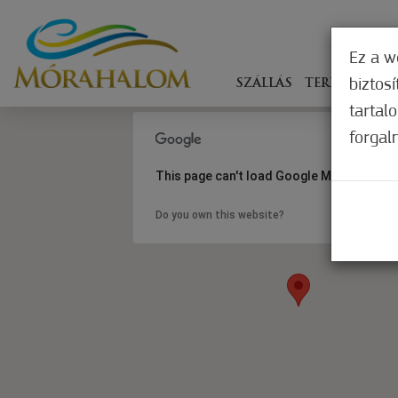
Ez a w
biztos
SZÁLLÁS
TERÍTÉKEN
tartal
forgal
This page can't load Google Maps correct
Do you own this website?