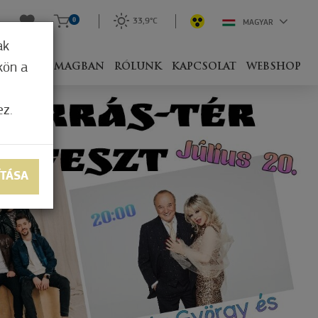
0
33,9°C
MAGYAR
ak
kön a
IVEL
CSOMAGBAN
RÓLUNK
KAPCSOLAT
WEBSHOP
ez.
ÍTÁSA