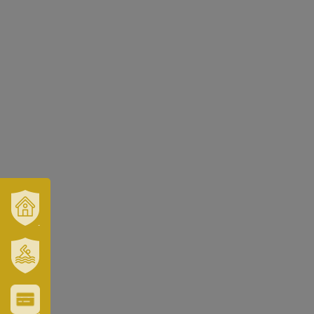
VÁROSUNK
ÉS
TÉRSÉGÜNK
SZT.
ERZSÉBET
GYÓGYFÜRDŐ