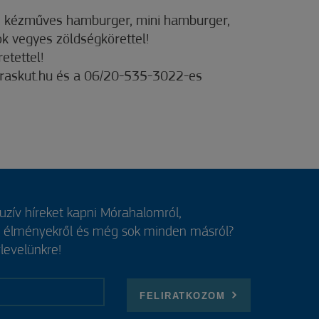
sz kézműves hamburger, mini hamburger,
ok vegyes zöldségkörettel!
etettel!
raskut.hu és a 06/20-535-3022-es
luzív híreket kapni Mórahalomról,
, élményekről és még sok minden másról?
rlevelünkre!
FELIRATKOZOM