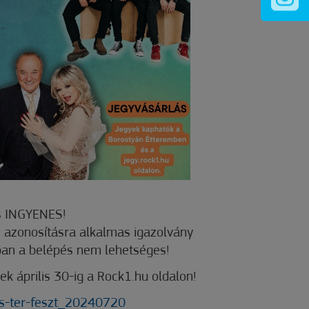
és INGYENES!
azonosításra alkalmas igazolvány
ban a belépés nem lehetséges!
ek április 30-ig a Rock1.hu oldalon!
ras-ter-feszt_20240720