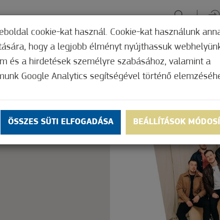
eboldal cookie-kat használ. Cookie-kat használunk ann
ítására, hogy a legjobb élményt nyújthassuk webhelyün
ÉLMÉNYSZERZÉS
ZÖLD FÓKUSZ
GYÓGYHELY
MERRE, M
om és a hirdetések személyre szabásához, valamint a
munk Google Analytics segítségével történő elemzéséh
Nem értékelt
ly.
OK
ÖSSZES SÜTI ELFOGADÁSA
BEÁLLÍTÁSOK MÓDOS