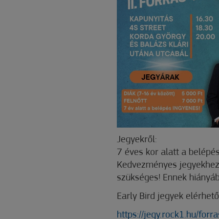
Jegyekről:
7 éves kor alatt a belép
Kedvezményes jegyekhez 
szükséges! Ennek hiányá
Early Bird jegyek elérhető
https://jegy.rock1.hu/for