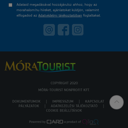
Adataid megadásával hozzájárulsz ahhoz, hogy az
morahalom.hu híreket, ajánlatokat küldjön, valamint
elfogadod az
Adatvédelmi tájékoztatóban
foglaltakat.
COPYRIGHT 2020
MÓRA-TOURIST NONPROFIT KFT.
DOKUMENTUMOK
IMPRESSZUM
KAPCSOLAT
PÁLYÁZATOK
ADATKEZELÉSI TÁJÉKOZTATÓ
COOKIE BEÁLLÍTÁSOK
Powered by
a product of