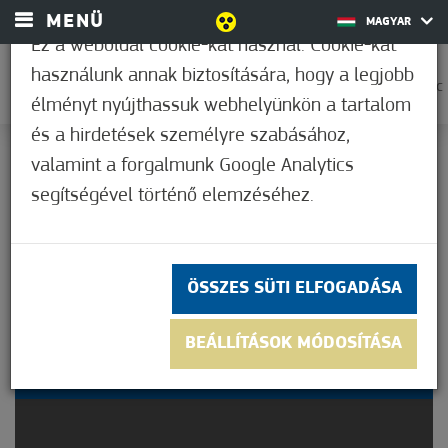
MENÜ
MAGYAR
Ez a weboldal cookie-kat használ. Cookie-kat
használunk annak biztosítására, hogy a legjobb
0
30,6°C
élményt nyújthassuk webhelyünkön a tartalom
és a hirdetések személyre szabásához,
valamint a forgalmunk Google Analytics
Nem értékelt
segítségével történő elemzéséhez.
ÖSSZES SÜTI ELFOGADÁSA
III. ADVENTI
BEÁLLÍTÁSOK MÓDOSÍTÁSA
GYERTYAGYÚJTÁS