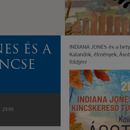
ES ÉS A
INDIANA JONES és a betyá
Kalandok, élmények, Ásot
INCSE
földjén!
. 23:55