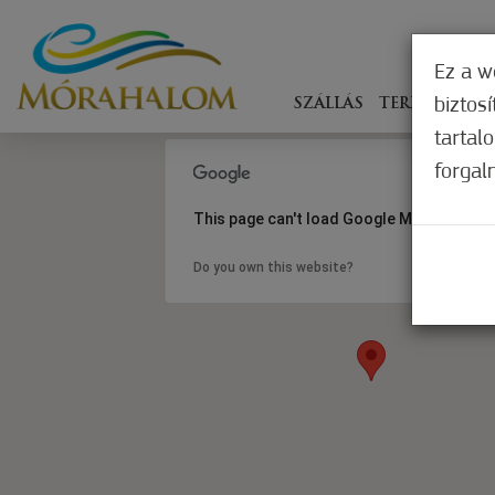
Ez a w
biztos
SZÁLLÁS
TERÍTÉKEN
tartal
forgal
This page can't load Google Maps correct
Do you own this website?