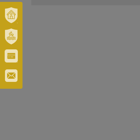
VÁROSUNK
ÉS
TÉRSÉGÜNK
SZT.
ERZSÉBET
GYÓGYFÜRDŐ
VÁROS-
ÉS
TURISZTIKAI
KÁRTYA
IRATKOZZON
FEL
HÍRLEVELÜNKRE