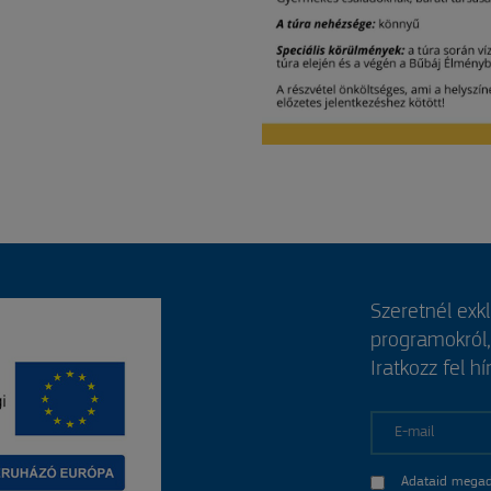
Szeretnél exk
programokról
Iratkozz fel hí
E-mail
Adataid megad