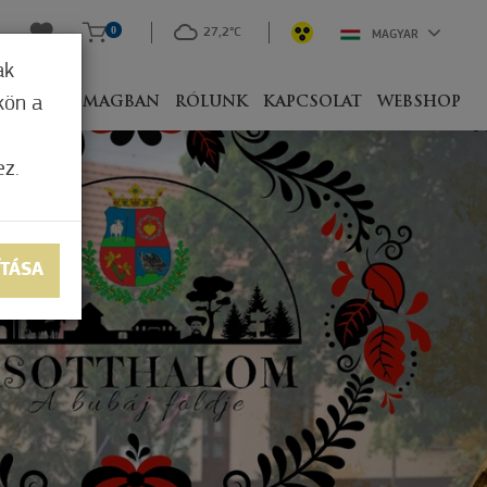
0
27,2°C
MAGYAR
ak
kön a
IVEL
CSOMAGBAN
RÓLUNK
KAPCSOLAT
WEBSHOP
ez.
ÍTÁSA