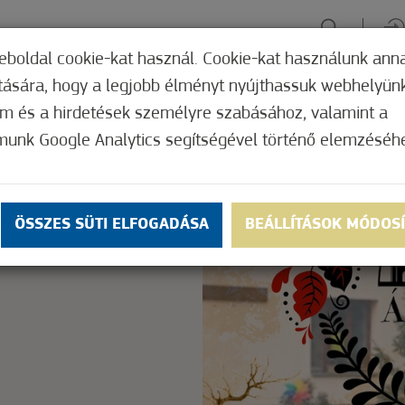
eboldal cookie-kat használ. Cookie-kat használunk ann
ítására, hogy a legjobb élményt nyújthassuk webhelyün
ÉLMÉNYSZERZÉS
ZÖLD FÓKUSZ
GYÓGYHELY
MERRE, M
om és a hirdetések személyre szabásához, valamint a
munk Google Analytics segítségével történő elemzéséh
Nem értékelt
ly.
OK
ÖSSZES SÜTI ELFOGADÁSA
BEÁLLÍTÁSOK MÓDOS