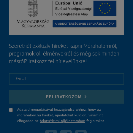
Szeretnél exkluzív híreket kapni Mórahalomról,
programokról, élményekről és még sok minden
másról? Iratkozz fel hírlevelünkre!
E-mail
FELIRATKOZOM
Adataid megadásával hozzájárulsz ahhoz, hogy az
morahalom.hu híreket, ajánlatokat küldjön, valamint
elfogadod az
Adatvédelmi tájékoztatóban
foglaltakat.