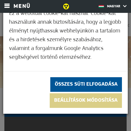
MENÜ
MAGYAR
Ez a weboldal cookie-kat használ. Cookie-kat
használunk annak biztosítására, hogy a legjobb
0
36,1°C
élményt nyújthassuk webhelyünkön a tartalom
és a hirdetések személyre szabásához,
valamint a forgalmunk Google Analytics
Nem értékelt
segítségével történő elemzéséhez.
ÖSSZES SÜTI ELFOGADÁSA
IV. ADVENTI
BEÁLLÍTÁSOK MÓDOSÍTÁSA
GYERTYAGYÚJTÁS