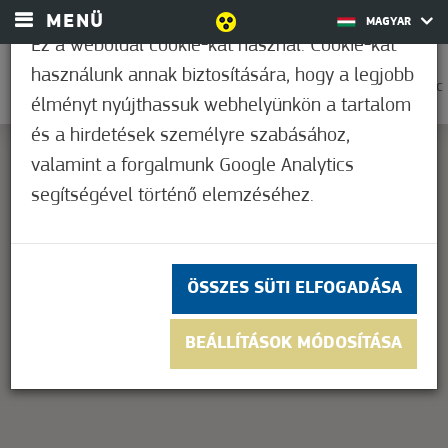
MENÜ
MAGYAR
Ez a weboldal cookie-kat használ. Cookie-kat
használunk annak biztosítására, hogy a legjobb
0
28,9°C
élményt nyújthassuk webhelyünkön a tartalom
és a hirdetések személyre szabásához,
valamint a forgalmunk Google Analytics
segítségével történő elemzéséhez.
This page can't load Google Maps correctly.
OK
Do you own this website?
ÖSSZES SÜTI ELFOGADÁSA
BEÁLLÍTÁSOK MÓDOSÍTÁSA