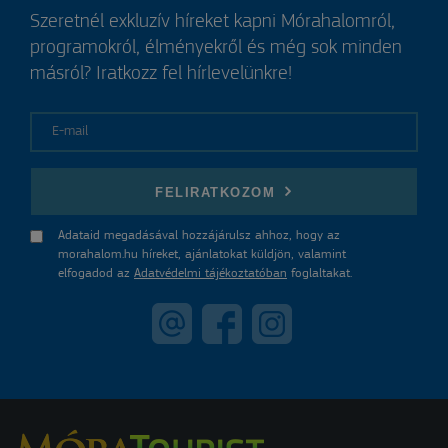
Szeretnél exkluzív híreket kapni Mórahalomról,
programokról, élményekről és még sok minden
másról? Iratkozz fel hírlevelünkre!
E-mail
FELIRATKOZOM
Adataid megadásával hozzájárulsz ahhoz, hogy az
morahalom.hu híreket, ajánlatokat küldjön, valamint
elfogadod az
Adatvédelmi tájékoztatóban
foglaltakat.