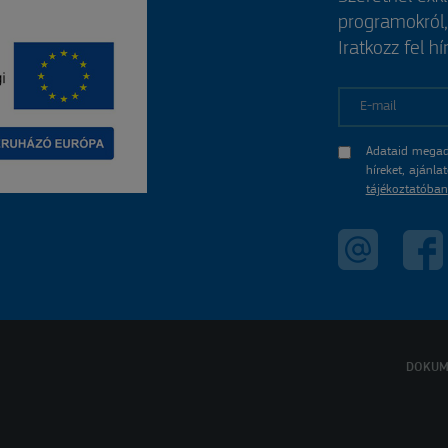
programokról
Iratkozz fel hí
E-mail
Adataid megad
híreket, ajánl
tájékoztatóban
DOKUM