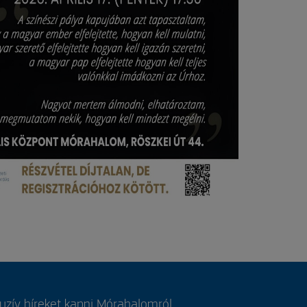
luzív híreket kapni Mórahalomról,