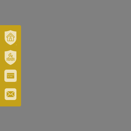
VÁROSUNK
ÉS
TÉRSÉGÜNK
SZT.
ERZSÉBET
GYÓGYFÜRDŐ
VÁROS-
ÉS
TURISZTIKAI
KÁRTYA
IRATKOZZON
FEL
HÍRLEVELÜNKRE