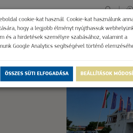
eboldal cookie-kat használ. Cookie-kat használunk ann
ítására, hogy a legjobb élményt nyújthassuk webhelyün
ÉLMÉNYSZERZÉS
ZÖLD FÓKUSZ
GYÓGYHELY
MERRE, M
om és a hirdetések személyre szabásához, valamint a
munk Google Analytics segítségével történő elemzéséh
Nem értékelt
ly.
OK
ÖSSZES SÜTI ELFOGADÁSA
BEÁLLÍTÁSOK MÓDOS