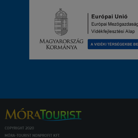
COPYRIGHT 2020
MÓRA-TOURIST NONPROFIT KFT.