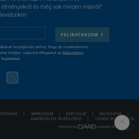
, élményekről és még sok minden másról?
rlevelünkre!
FELIRATKOZOM
ásával hozzájárulsz ahhoz, hogy az morahalom.hu
atokat küldjön, valamint elfogadod az
Adatvédelmi
foglaltakat.
ENTUMOK
IMPRESSZUM
KAPCSOLAT
PÁLYÁZATOK
ADATKEZELÉSI TÁJÉKOZTATÓ
COOKIE BEÁLLÍTÁSOK
Powered by
a product of