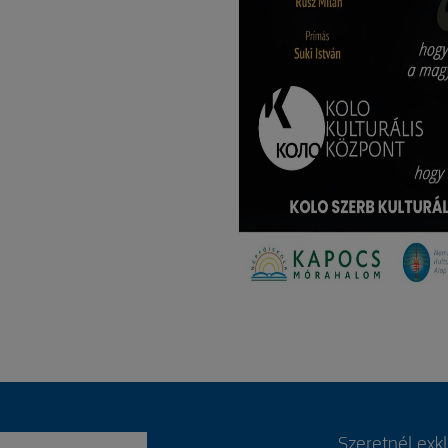
Szeretnél exk