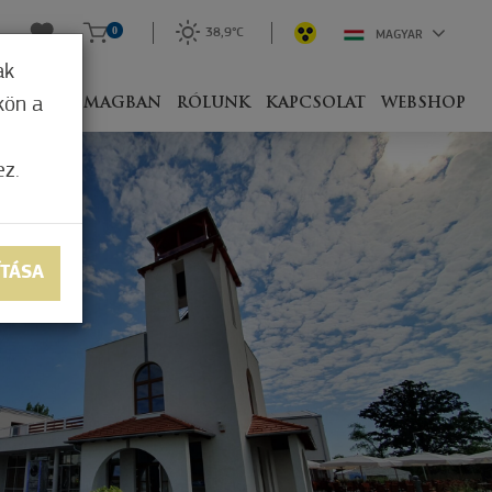
0
38,9°C
MAGYAR
ak
kön a
IVEL
CSOMAGBAN
RÓLUNK
KAPCSOLAT
WEBSHOP
ez.
ÍTÁSA