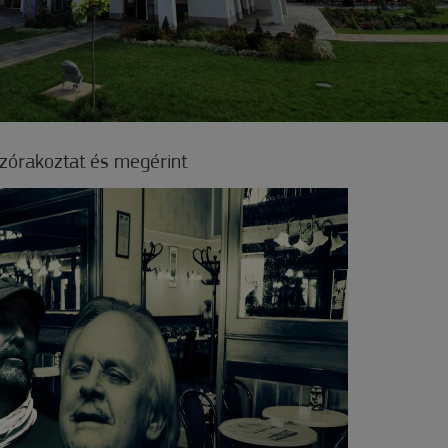
szórakoztat és megérint