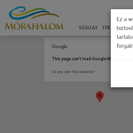
Ez a w
biztos
SZÁLLÁS
TERÍTÉKEN
tartal
forgal
This page can't load Google Maps correct
Do you own this website?