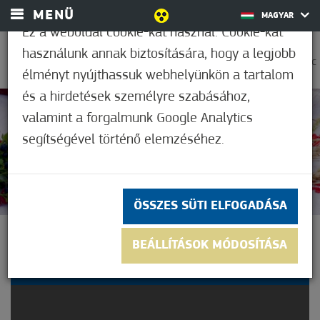
MENÜ
MAGYAR
Ez a weboldal cookie-kat használ. Cookie-kat
használunk annak biztosítására, hogy a legjobb
0
25,6°C
élményt nyújthassuk webhelyünkön a tartalom
és a hirdetések személyre szabásához,
valamint a forgalmunk Google Analytics
Nem értékelt
segítségével történő elemzéséhez.
ÖSSZES SÜTI ELFOGADÁSA
​KENYÉRÁLDÁS ÉS FALUNAP
BEÁLLÍTÁSOK MÓDOSÍTÁSA
ÜNNEPE