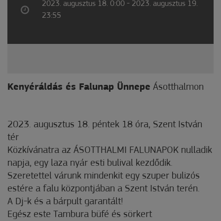
2023. augusztus 18. 0:00 - 2023. augusztus 19.
23:55
Kenyéráldás és Falunap Ünnepe
Ásotthalmon
2023. augusztus 18. péntek 18 óra, Szent István
tér
Közkívánatra az ÁSOTTHALMI FALUNAPOK nulladik
napja, egy laza nyár esti bulival kezdődik.
Szeretettel várunk mindenkit egy szuper bulizós
estére a falu központjában a Szent István terén.
A Dj-k és a bárpult garantált!
Egész este Tambura büfé és sörkert