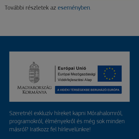
További részletek az
eseményben.
Szeretnél exkluzív híreket kapni Mórahalomról,
programokról, élményekről és még sok minden
másról? Iratkozz fel hírlevelünkre!