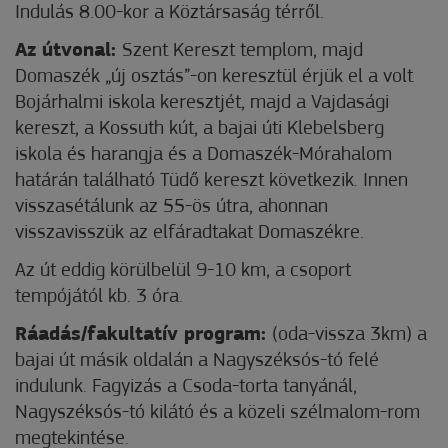
Indulás 8.00-kor a Köztársaság térről.
Az útvonal:
Szent Kereszt templom, majd
Domaszék „új osztás”-on keresztül érjük el a volt
Bojárhalmi iskola keresztjét, majd a Vajdasági
kereszt, a Kossuth kút, a bajai úti Klebelsberg
iskola és harangja és a Domaszék-Mórahalom
határán található Tüdő kereszt következik. Innen
visszasétálunk az 55-ös útra, ahonnan
visszavisszük az elfáradtakat Domaszékre.
Az út eddig körülbelül 9-10 km, a csoport
tempójától kb. 3 óra.
Ráadás/fakultatív program:
(oda-vissza 3km) a
bajai út másik oldalán a Nagyszéksós-tó felé
indulunk. Fagyizás a Csoda-torta tanyánál,
Nagyszéksós-tó kilátó és a közeli szélmalom-rom
megtekintése.