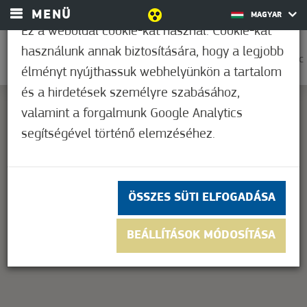
MENÜ
MAGYAR
Ez a weboldal cookie-kat használ. Cookie-kat
használunk annak biztosítására, hogy a legjobb
0
33,9°C
élményt nyújthassuk webhelyünkön a tartalom
és a hirdetések személyre szabásához,
valamint a forgalmunk Google Analytics
segítségével történő elemzéséhez.
This page can't load Google Maps correctly.
OK
Do you own this website?
ÖSSZES SÜTI ELFOGADÁSA
BEÁLLÍTÁSOK MÓDOSÍTÁSA