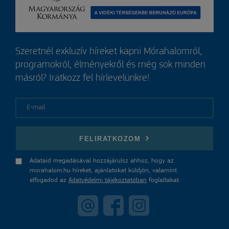
Szeretnél exkluzív híreket kapni Mórahalomról,
programokról, élményekről és még sok minden
másról? Iratkozz fel hírlevelünkre!
E-mail
FELIRATKOZOM
Adataid megadásával hozzájárulsz ahhoz, hogy az
morahalom.hu híreket, ajánlatokat küldjön, valamint
elfogadod az
Adatvédelmi tájékoztatóban
foglaltakat.