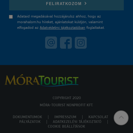
FELIRATKOZOM
Adataid megadásával hozzájárulsz ahhoz, hogy az
morahalom.hu híreket, ajánlatokat küldjön, valamint
elfogadod az
Adatvédelmi tájékoztatóban
foglaltakat.
COPYRIGHT 2020
MÓRA-TOURIST NONPROFIT KFT.
DOKUMENTUMOK
IMPRESSZUM
KAPCSOLAT
PÁLYÁZATOK
ADATKEZELÉSI TÁJÉKOZTATÓ
COOKIE BEÁLLÍTÁSOK