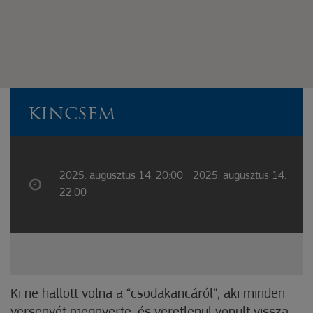
KINCSEM
2025. augusztus 14. 20:00 - 2025. augusztus 14.
22:00
Ki ne hallott volna a “csodakancáról”, aki minden
versenyét megnyerte, és veretlenül vonult vissza.