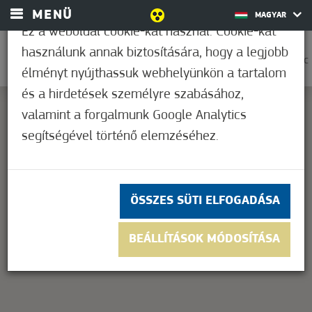
MENÜ
MAGYAR
Ez a weboldal cookie-kat használ. Cookie-kat
használunk annak biztosítására, hogy a legjobb
0
33,9°C
élményt nyújthassuk webhelyünkön a tartalom
és a hirdetések személyre szabásához,
valamint a forgalmunk Google Analytics
segítségével történő elemzéséhez.
This page can't load Google Maps correctly.
OK
Do you own this website?
ÖSSZES SÜTI ELFOGADÁSA
BEÁLLÍTÁSOK MÓDOSÍTÁSA