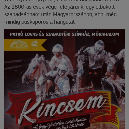
Az 1800-as évek vége felé járunk, egy elbukott
szabadságharc után Magyarországon, ahol még
mindig puskaporos a hangulat.