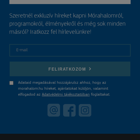
Szeretnél exkluzív híreket kapni Mórahalomról,
programokról, élményekről és még sok minden
másról? Iratkozz fel hírlevelünkre!
E-mail
FELIRATKOZOM
Adataid megadásával hozzájárulsz ahhoz, hogy az
morahalom.hu híreket, ajánlatokat küldjön, valamint
elfogadod az
Adatvédelmi tájékoztatóban
foglaltakat.