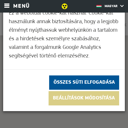
MENÜ
MAGYAR
Ez a weboldal cookie-kat használ. Cookie-kat
használunk annak biztosítására, hogy a legjobb
0
33,9°C
élményt nyújthassuk webhelyünkön a tartalom
és a hirdetések személyre szabásához,
valamint a forgalmunk Google Analytics
segítségével történő elemzéséhez.
This page can't load Google Maps correctly.
OK
Do you own this website?
ÖSSZES SÜTI ELFOGADÁSA
BEÁLLÍTÁSOK MÓDOSÍTÁSA