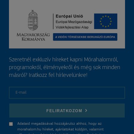
Szeretnél exkluzív híreket kapni Mórahalomról,
programokról, élményekről és még sok minden
másról? Iratkozz fel hírlevelünkre!
E-mail
FELIRATKOZOM
Adataid megadásával hozzájárulsz ahhoz, hogy az
morahalom.hu híreket, ajánlatokat küldjön, valamint