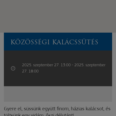
KÖZÖSSÉGI KALÁCSSÜTÉS
2025. szeptember 27. 13:00 - 2025. szeptember
27. 18:00
Gyere el, süssünk együtt finom, házias kalácsot, és
töltsünk egy vidám, őszi délutánt!