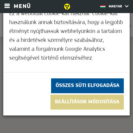
MENÜ
MAGYAR
Ez a weboldal cookie-kat használ. Cookie-kat
használunk annak biztosítására, hogy a legjobb
0
25,6°C
élményt nyújthassuk webhelyünkön a tartalom
és a hirdetések személyre szabásához,
valamint a forgalmunk Google Analytics
segítségével történő elemzéséhez.
This page can't load Google Maps correctly.
OK
Do you own this website?
ÖSSZES SÜTI ELFOGADÁSA
BEÁLLÍTÁSOK MÓDOSÍTÁSA