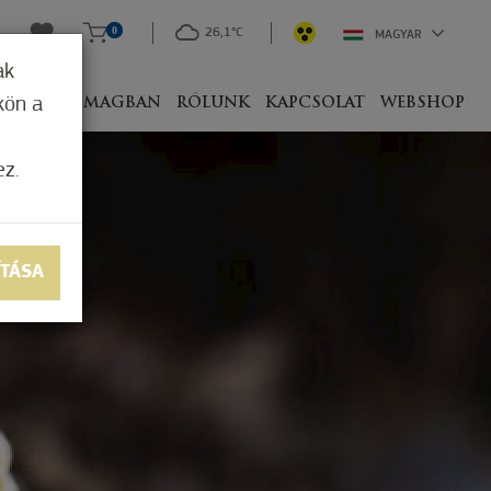
0
26,1°C
MAGYAR
ak
kön a
IVEL
CSOMAGBAN
RÓLUNK
KAPCSOLAT
WEBSHOP
ez.
ÍTÁSA