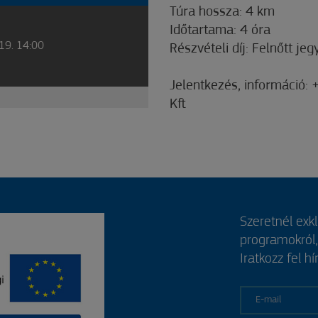
Túra hossza: 4 km
Időtartama: 4 óra
19. 14:00
Részvételi díj: Felnőtt jeg
Jelentkezés, információ:
Kft
Szeretnél exk
programokról
Iratkozz fel hí