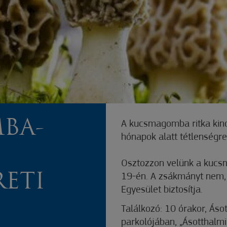
BA-
A kucsmagomba ritka kincs
hónapok alatt tétlenségr
Osztozzon velünk a kuc
ETI
19-én. A zsákmányt nem,
Egyesület biztosítja.
Találkozó: 10 órakor, Áso
parkolójában, „Ásotthalm