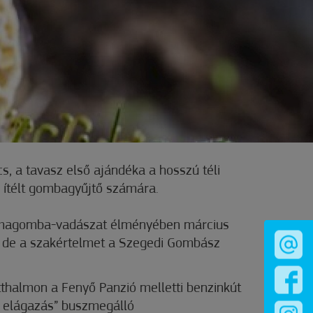
, a tavasz első ajándéka a hosszú téli
e ítélt gombagyűjtő számára.
smagomba-vadászat élményében március
 de a szakértelmet a Szegedi Gombász
tthalmon a Fenyő Panzió melletti benzinkút
i elágazás” buszmegálló