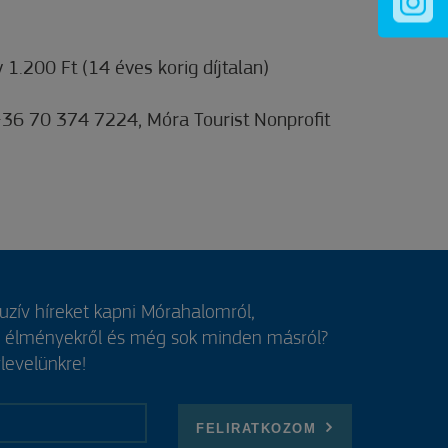
y 1.200 Ft (14 éves korig díjtalan)
 +36 70 374 7224, Móra Tourist Nonprofit
luzív híreket kapni Mórahalomról,
, élményekről és még sok minden másról?
rlevelünkre!
FELIRATKOZOM