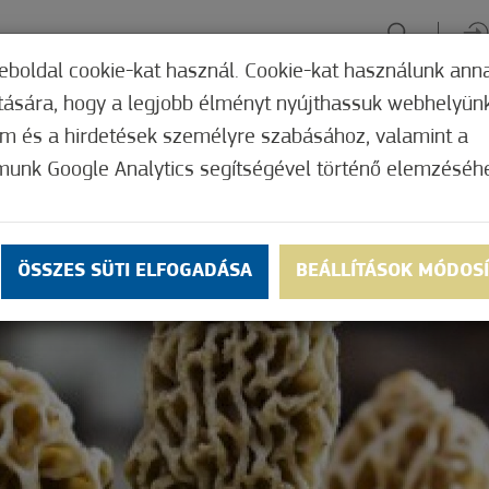
eboldal cookie-kat használ. Cookie-kat használunk ann
ítására, hogy a legjobb élményt nyújthassuk webhelyün
ÉLMÉNYSZERZÉS
ZÖLD FÓKUSZ
GYÓGYHELY
MERRE, M
om és a hirdetések személyre szabásához, valamint a
munk Google Analytics segítségével történő elemzéséh
ÖSSZES SÜTI ELFOGADÁSA
BEÁLLÍTÁSOK MÓDOS