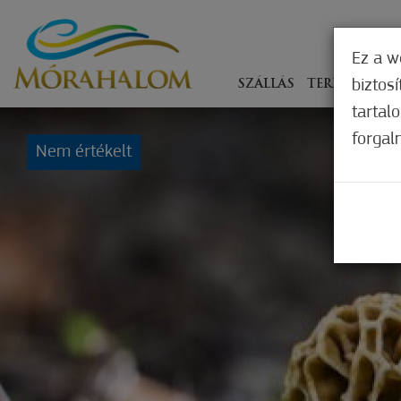
Ez a w
biztos
SZÁLLÁS
TERÍTÉKEN
tartal
forgal
Nem értékelt