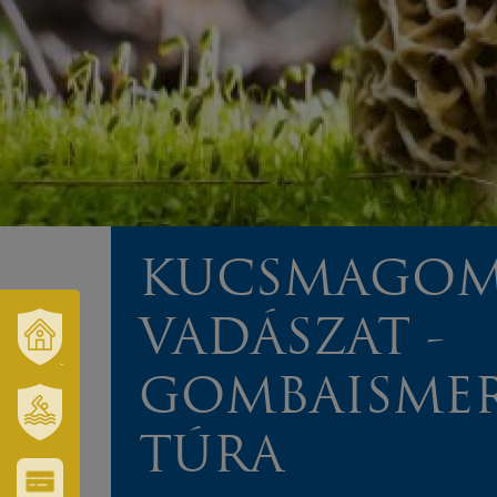
​KUCSMAGOM
VADÁSZAT -
VÁROSUNK
GOMBAISMER
ÉS
TÉRSÉGÜNK
TÚRA
SZT.
ERZSÉBET
GYÓGYFÜRDŐ