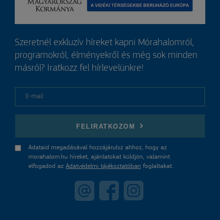
Szeretnél exkluzív híreket kapni Mórahalomról,
programokról, élményekről és még sok minden
másról? Iratkozz fel hírlevelünkre!
E-mail
FELIRATKOZOM
Adataid megadásával hozzájárulsz ahhoz, hogy az
morahalom.hu híreket, ajánlatokat küldjön, valamint
elfogadod az
Adatvédelmi tájékoztatóban
foglaltakat.