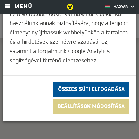
MENÜ
MAGYAR
Ez a weboldal cookie-kat használ. Cookie-kat
használunk annak biztosítására, hogy a legjobb
0
25,6°C
élményt nyújthassuk webhelyünkön a tartalom
és a hirdetések személyre szabásához,
valamint a forgalmunk Google Analytics
segítségével történő elemzéséhez.
This page can't load Google Maps correctly.
OK
Do you own this website?
ÖSSZES SÜTI ELFOGADÁSA
BEÁLLÍTÁSOK MÓDOSÍTÁSA