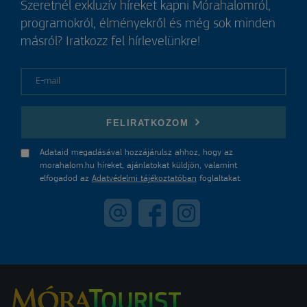
Szeretnél exkluzív híreket kapni Mórahalomról,
programokról, élményekről és még sok minden
másról? Iratkozz fel hírlevelünkre!
E-mail
FELIRATKOZOM
Adataid megadásával hozzájárulsz ahhoz, hogy az
morahalom.hu híreket, ajánlatokat küldjön, valamint
elfogadod az
Adatvédelmi tájékoztatóban
foglaltakat.