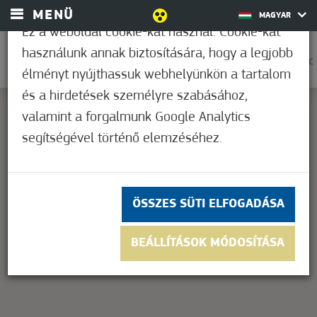
MENÜ
MAGYAR
Ez a weboldal cookie-kat használ. Cookie-kat
használunk annak biztosítására, hogy a legjobb
0
36,1°C
élményt nyújthassuk webhelyünkön a tartalom
és a hirdetések személyre szabásához,
valamint a forgalmunk Google Analytics
segítségével történő elemzéséhez.
This page can't load Google Maps correctly.
OK
Do you own this website?
ÖSSZES SÜTI ELFOGADÁSA
BEÁLLÍTÁSOK MÓDOSÍTÁSA