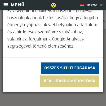
MENÜ
MAGYAR
Ez a weboldal cookie-kat használ. Cookie-kat
használunk annak biztosítására, hogy a legjobb
0
31,7°C
élményt nyújthassuk webhelyünkön a tartalom
és a hirdetések személyre szabásához,
valamint a forgalmunk Google Analytics
segítségével történő elemzéséhez.
This page can't load Google Maps correctly.
OK
Do you own this website?
ÖSSZES SÜTI ELFOGADÁSA
BEÁLLÍTÁSOK MÓDOSÍTÁSA