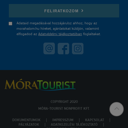
E-mail
FELIRATKOZOM
Adataid megadásával hozzájárulsz ahhoz, hogy az
morahalom.hu híreket, ajánlatokat küldjön, valamint
elfogadod az
Adatvédelmi tájékoztatóban
foglaltakat.
COPYRIGHT 2020
MÓRA-TOURIST NONPROFIT KFT.
DOKUMENTUMOK
IMPRESSZUM
KAPCSOLAT
PÁLYÁZATOK
ADATKEZELÉSI TÁJÉKOZTATÓ