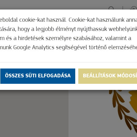
eboldal cookie-kat használ. Cookie-kat használunk ann
ítására, hogy a legjobb élményt nyújthassuk webhelyün
ÉLMÉNYSZERZÉS
ZÖLD FÓKUSZ
GYÓGYHELY
MERRE, M
om és a hirdetések személyre szabásához, valamint a
munk Google Analytics segítségével történő elemzéséh
Nem értékelt
ly.
OK
ÖSSZES SÜTI ELFOGADÁSA
BEÁLLÍTÁSOK MÓDOS