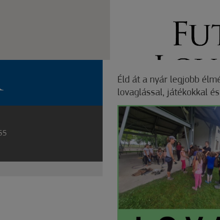
R
Éld át a nyár legjobb él
lovaglással, játékokkal é
:55