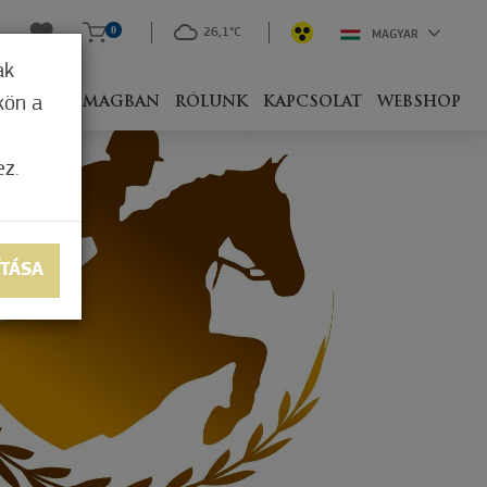
0
26,1°C
MAGYAR
ak
kön a
IVEL
CSOMAGBAN
RÓLUNK
KAPCSOLAT
WEBSHOP
ez.
ÍTÁSA