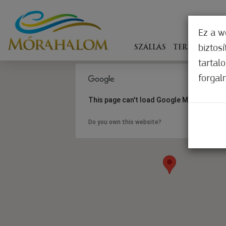
Ez a w
biztos
SZÁLLÁS
TERÍTÉKEN
tartal
forgal
This page can't load Google Maps correct
Do you own this website?