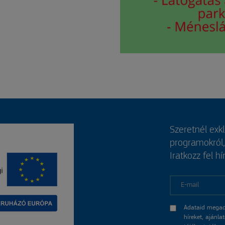
Szeretnél exk
programokról
Iratkozz fel hí
E-mail
Adataid megad
híreket, ajánl