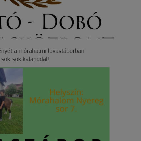
ményét a mórahalmi lovastáborban
s sok-sok kalanddal!