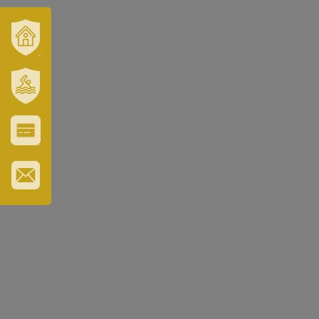
VÁROSUNK
ÉS
TÉRSÉGÜNK
SZT.
ERZSÉBET
GYÓGYFÜRDŐ
VÁROS-
ÉS
TURISZTIKAI
KÁRTYA
IRATKOZZON
FEL
HÍRLEVELÜNKRE