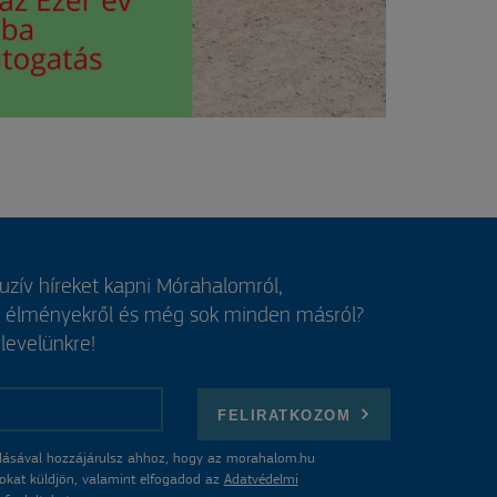
luzív híreket kapni Mórahalomról,
, élményekről és még sok minden másról?
rlevelünkre!
FELIRATKOZOM
ásával hozzájárulsz ahhoz, hogy az morahalom.hu
atokat küldjön, valamint elfogadod az
Adatvédelmi