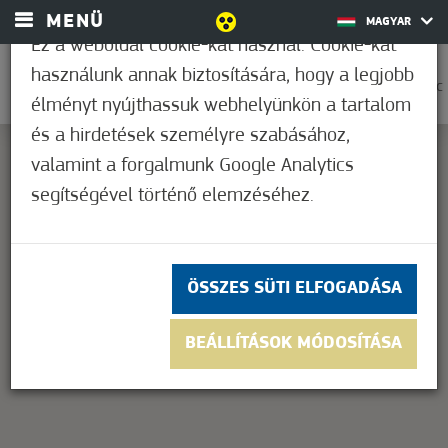
MENÜ
MAGYAR
Ez a weboldal cookie-kat használ. Cookie-kat
használunk annak biztosítására, hogy a legjobb
0
33,9°C
élményt nyújthassuk webhelyünkön a tartalom
és a hirdetések személyre szabásához,
valamint a forgalmunk Google Analytics
segítségével történő elemzéséhez.
This page can't load Google Maps correctly.
OK
Do you own this website?
ÖSSZES SÜTI ELFOGADÁSA
BEÁLLÍTÁSOK MÓDOSÍTÁSA