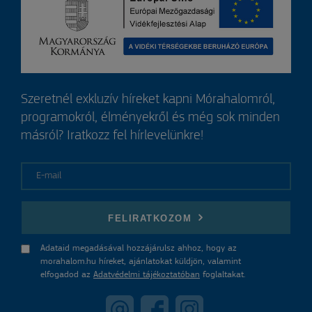
Szeretnél exkluzív híreket kapni Mórahalomról,
programokról, élményekről és még sok minden
másról? Iratkozz fel hírlevelünkre!
E-mail
FELIRATKOZOM
Adataid megadásával hozzájárulsz ahhoz, hogy az
morahalom.hu híreket, ajánlatokat küldjön, valamint
elfogadod az
Adatvédelmi tájékoztatóban
foglaltakat.